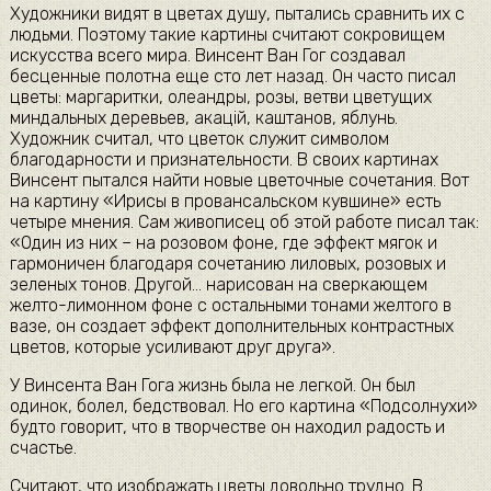
Художники видят в цветах душу, пытались сравнить их с
людьми. Поэтому такие картины считают сокровищем
искусства всего мира. Винсент Ван Гог создавал
бесценные полотна еще сто лет назад. Он часто писал
цветы: маргаритки, олеандры, розы, ветви цветущих
миндальных деревьев, акацій, каштанов, яблунь.
Художник считал, что цветок служит символом
благодарности и признательности. В своих картинах
Винсент пытался найти новые цветочные сочетания. Вот
на картину «Ирисы в провансальском кувшине» есть
четыре мнения. Сам живописец об этой работе писал так:
«Один из них – на розовом фоне, где эффект мягок и
гармоничен благодаря сочетанию лиловых, розовых и
зеленых тонов. Другой… нарисован на сверкающем
желто-лимонном фоне с остальными тонами желтого в
вазе, он создает эффект дополнительных контрастных
цветов, которые усиливают друг друга».
У Винсента Ван Гога жизнь была не легкой. Он был
одинок, болел, бедствовал. Но его картина «Подсолнухи»
будто говорит, что в творчестве он находил радость и
счастье.
Считают, что изображать цветы довольно трудно. В