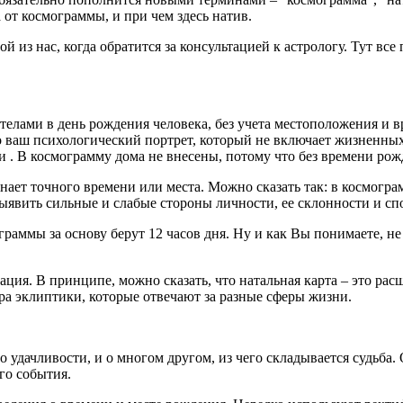
а от космограммы, и при чем здесь натив.
й из нас, когда обратится за консультацией к астрологу. Тут все 
телами в день рождения человека, без учета местоположения и в
то ваш психологический портрет, который не включает жизненных
 . В космограмму дома не внесены, потому что без времени рож
 знает точного времени или места. Можно сказать так: в космог
ыявить сильные и слабые стороны личности, ее склонности и сп
мограммы за основу берут 12 часов дня. Ну и как Вы понимаете,
.
ация. В принципе, можно сказать, что натальная карта – это ра
ра эклиптики, которые отвечают за разные сферы жизни.
 его удачливости, и о многом другом, из чего складывается судьб
го события.