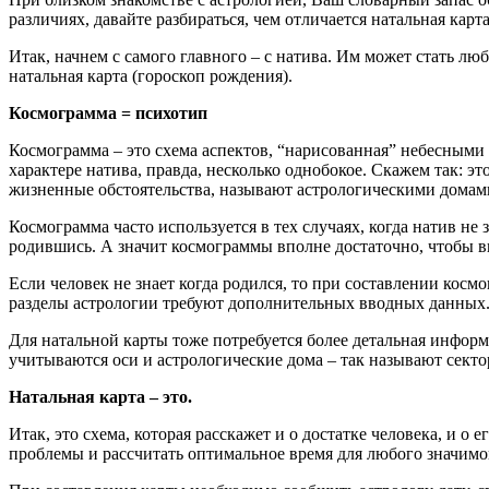
различиях, давайте разбираться, чем отличается натальная карт
Итак, начнем с самого главного – с натива. Им может стать любо
натальная карта (гороскоп рождения).
Космограмма = психотип
Космограмма – это схема аспектов, “нарисованная” небесными 
характере натива, правда, несколько однобокое. Скажем так: э
жизненные обстоятельства, называют астрологическими домами
Космограмма часто используется в тех случаях, когда натив не
родившись. А значит космограммы вполне достаточно, чтобы в
Если человек не знает когда родился, то при составлении кос
разделы астрологии требуют дополнительных вводных данных
Для натальной карты тоже потребуется более детальная информ
учитываются оси и астрологические дома – так называют секто
Натальная карта – это.
Итак, это схема, которая расскажет и о достатке человека, и о
проблемы и рассчитать оптимальное время для любого значимо