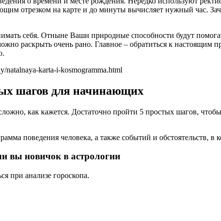
ведения о времени и месте рождения. Нередко используют ректи
ующим отрезком на карте и до минуты вычисляет нужный час. За
нимать себя. Отныне Ваши природные способности будут помога
можно раскрыть очень рано. Главное – обратиться к настоящим 
ю.
ezdy/natalnaya-karta-i-kosmogramma.html
тых шагов для начинающих
 сложно, как кажется. Достаточно пройти 5 простых шагов, чтобы
рамма поведения человека, а также событий и обстоятельств, в
ли вы новичок в астрологии
ся при анализе гороскопа.