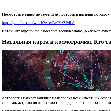
Посмотрите видео по теме: Как построить натальную карту. 
https://youtube.com/watch?v=mBc0YzZPdkA
Источник: http://miltoninsider.com/geokult-natalnaya-karta-onlayn-r
Натальная карта и космограмма. Кто т
Астрология изучает влияние на человека всех известных созве
словами, астрология дает целостное представление о состояни
При близком знакомстве с астрологией, Ваш словарный запас о