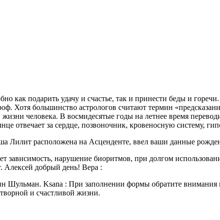
о как подарить удачу и счастье, так и принести беды и горечи.
оф. Хотя большинство астрологов считают термин «предсказание
жизни человека. В восмидесятые годы на летнее время переводили
нце отвечает за сердце, позвоночник, кровеносную систему, гип
Ваша Лилит расположена на Асценденте, ввел ваши данные рожд
дет зависимость, нарушение биоритмов, при долгом использован
. Алексей добрый день! Вера :
 Шульман. Ksana : При заполнении формы обратите внимания на
творной и счастливой жизни.