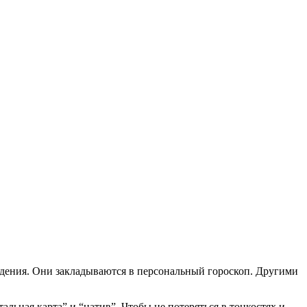
ождения. Они закладываются в персональный гороскоп. Другими
льная карта” и “натив”. Чтобы не потеряться в тонкостях и