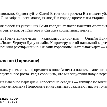
авильно. Здравствуйте Юлия! В точности расчета Вы можете убе
 Они забрали всех молодых людей в городе кроме сына старика.
 любой из указанных Вами координат после нажатия -составить
ы септенера: от Юпитера и Сатурна социальных планет.
анет Планетарные часы — калькулятор Биоритмы — Онлайн Лунн
илит Черную Луну онлайн. К примеру в этой натальной карте ис
ыполнили ректификацию. Онлайн гороскопы: Натальная карта — 
ологии (Гороскопе)
изких, у всех есть информация в поле Аспекты планет, а мне по
служебного роста. Рады сообщить, что мы запустили новую верс
тив наверное пару дней. Гороскоп на сегодня — текущее положе
 знакам зодиака Природные минералы завораживают нас не толь