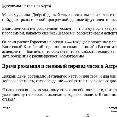
Марс- мужчина. Добрый день, Хельга программа считает все пр
нибудь астрологической программой, данные будут идентичны.
Единственный непроясненный момент — почему после введения
программой, какая-то ошибка? Далее мы рассматриваем аспект
Онлайн расчет Гороскоп на сегодня — текущее положение пл
Восточный Китайский гороскоп по годам — онлайн Рассчитать Л
асцендент — Близнецы, то считайте что вы самостоятельно в
дате рождения с расшифровкой космограммы
Время рождения и сезонный перевод часов в Астр
Добрый день, составляю Натальную карту и для себя, и для бл
добросовестность, самообладание — обязательные условия для 
Я нашел его вновь по удачному стечению обстоятельств, потра
указанием даты начало и окончания зодиака планеты Камни по
статья?