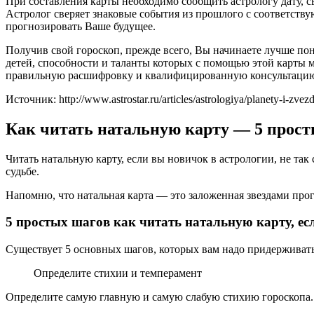
При составления карты необходимо сообщить астрологу дату, с
Астролог сверяет знаковые события из прошлого с соответств
прогнозировать Ваше будущее.
Получив свой гороскоп, прежде всего, Вы начинаете лучше по
детей, способности и таланты которых с помощью этой карты 
правильную расшифровку и квалифицированную консультаци
Источник: http://www.astrostar.ru/articles/astrologiya/planety-i-zv
Как читать натальную карту — 5 прос
Читать натальную карту, если вы новичок в астрологии, не так
судьбе.
Напомню, что натальная карта — это заложенная звездами прог
5 простых шагов как читать натальную карту, ес
Существует 5 основных шагов, которых вам надо придерживать
Определите стихии и темперамент
Определите самую главную и самую слабую стихию гороскопа.