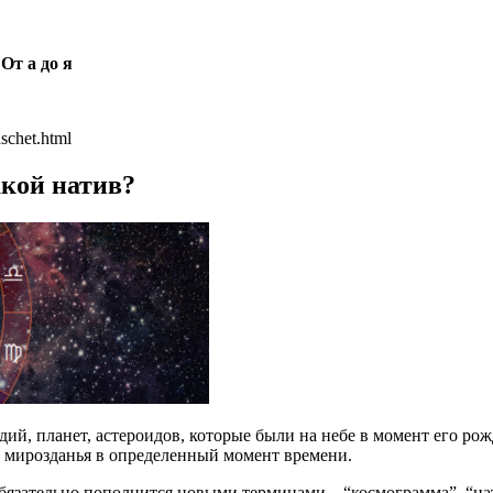
От а до я
aschet.html
акой натив?
здий, планет, астероидов, которые были на небе в момент его р
и мирозданья в определенный момент времени.
бязательно пополнится новыми терминами – “космограмма”, “ната