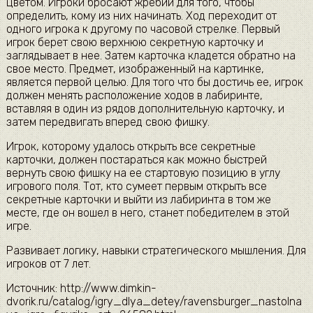
цветом. Игроки бросают жребий для того, чтобы
определить, кому из них начинать. Ход переходит от
одного игрока к другому по часовой стрелке. Первый
игрок берет свою верхнюю секретную карточку и
заглядывает в нее. Затем карточка кладется обратно на
свое место. Предмет, изображенный на картинке,
является первой целью. Для того что бы достичь ее, игрок
должен менять расположение ходов в лабиринте,
вставляя в один из рядов дополнительную карточку, и
затем передвигать вперед свою фишку.
Игрок, которому удалось открыть все секретные
карточки, должен постараться как можно быстрей
вернуть свою фишку на ее стартовую позицию в углу
игрового поля. Тот, кто сумеет первым открыть все
секретные карточки и выйти из лабиринта в том же
месте, где он вошел в него, станет победителем в этой
игре.
Развивает логику, навыки стратегического мышления. Для
игроков от 7 лет.
Источник: http://www.dimkin-
dvorik.ru/catalog/igry_dlya_detey/ravensburger_nastolna