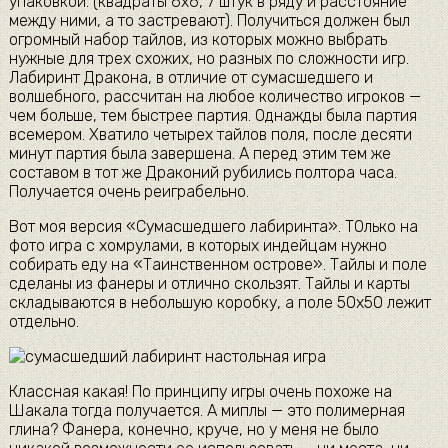
упаковкой. (квадраты 6х6, 7 штук в ряду и расстояние
между ними, а то застревают). Получиться должен был
огромный набор тайлов, из которых можно выбрать
нужные для трех схожих, но разных по сложности игр.
Лабиринт Дракона, в отличие от сумасшедшего и
волшебного, рассчитан на любое количество игроков —
чем больше, тем быстрее партия. Однажды была партия
всемером. Хватило четырех тайлов поля, после десяти
минут партия была завершена. А перед этим тем же
составом в тот же Драконий рубились полтора часа.
Получается очень реиграбельно.
Вот моя версия «Сумасшедшего лабиринта». ТОлько на
фото игра с хомрулами, в которых индейцам нужно
собирать еду на «Таинственном острове». Тайлы и поле
сделаны из фанеры и отлично скользят. Тайлы и карты
складываются в небольшую коробку, а поле 50х50 лежит
отдельно.
Классная какая! По принципу игры очень похоже на
Шакала тогда получается. А миплы — это полимерная
глина? Фанера, конечно, круче, но у меня не было