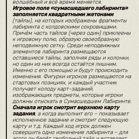
волшебный и всё время меняется.
Игровое поле «сумасшедшего лабиринта»
заполняется квадратными жетонами
(тайлы), на которых изображены фрагменты
лабиринта с колдовскими сокровищами.
Причём часть тайлов (через один) приклеены
к игровому полю, образую своеобразную
неподвижную сетку. Среди неподвижных
элементов лабиринта размещаются
оставшиеся тайлы, заполняя ряды и колонки,
но один из них всегда остаётся лишним.
Именно с его помощью и будут происходить
изменения. Фигурки игроков размещаются на
стартовых позициях, и каждый участник
получает колоду карт-заданий,
изображающих предметы, которые игроки
должны отыскать в Сумасшедшем Лабиринте.
Сначала игрок смотрит верхнюю карту
задания
, а когда выполнит его – показывает
исполненное задание и смотрит следующую
карту и т.д. Каждый ход игрок должен
совершить одно изменение лабиринта – для
этого он берёт свободный тайл и вставляет