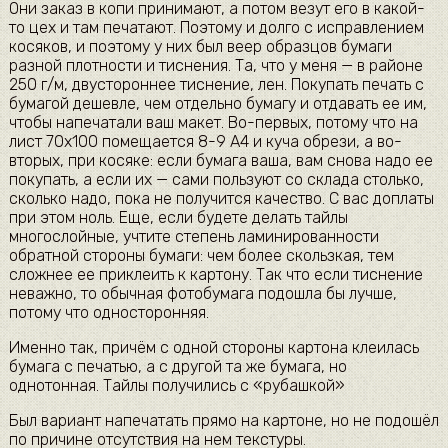
Они заказ в копи принимают, а потом везут его в какой-
то цех и там печатают. Поэтому и долго с исправлением
косяков, и поэтому у них был веер образцов бумаги
разной плотности и тиснения. Та, что у меня — в районе
250 г/м, двустороннее тиснение, лен. Покупать печать с
бумагой дешевле, чем отдельно бумагу и отдавать ее им,
чтобы напечатали ваш макет. Во-первых, потому что на
лист 70х100 помещается 8-9 А4 и куча обрези, а во-
вторых, при косяке: если бумага ваша, вам снова надо ее
покупать, а если их — сами пользуют со склада столько,
сколько надо, пока не получится качество. С вас доплаты
при этом ноль. Еще, если будете делать тайлы
многослойные, учтите степень ламинированности
обратной стороны бумаги: чем более скользкая, тем
сложнее ее приклеить к картону. Так что если тиснение
неважно, то обычная фотобумага подошла бы лучше,
потому что односторонняя.
Именно так, причём с одной стороны картона клеилась
бумага с печатью, а с другой та же бумага, но
однотонная. Тайлы получились с «рубашкой»
Был вариант напечатать прямо на картоне, но не подошёл
по причине отсутствия на нем текстуры.