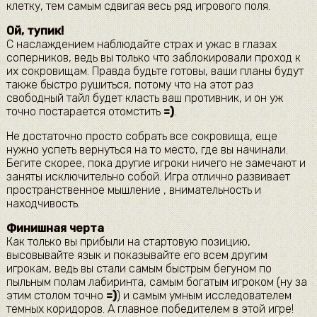
клетку, тем самым сдвигая весь ряд игрового поля.
Ой, тупик!
С наслаждением наблюдайте страх и ужас в глазах
соперников, ведь вы только что заблокировали проход к
их сокровищам. Правда будьте готовы, ваши планы будут
также быстро рушиться, потому что на этот раз
свободный тайл будет класть ваш противник, и он уж
точно постарается отомстить
=)
.
Не достаточно просто собрать все сокровища, еще
нужно успеть вернуться на то место, где вы начинали.
Бегите скорее, пока другие игроки ничего не замечают и
заняты исключительно собой. Игра отлично развивает
пространственное мышление , внимательность и
находчивость.
Финишная черта
Как только вы прибыли на стартовую позицию,
высовывайте язык и показывайте его всем другим
игрокам, ведь вы стали самым быстрым бегуном по
пыльным полам лабиринта, самым богатым игроком (ну за
этим столом точно
=)
) и самым умным исследователем
темных коридоров. А главное победителем в этой игре!