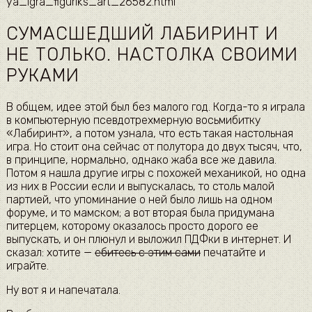
ya_igra_figuriks_art_26582.html
СУМАСШЕДШИЙ ЛАБИРИНТ И
НЕ ТОЛЬКО. НАСТОЛКА СВОИМИ
РУКАМИ
В общем, идее этой был без малого год. Когда-то я играла
в компьютерную псевдотрехмерную восьмибитку
«Лабиринт», а потом узнала, что есть такая настольная
игра. Но стоит она сейчас от полутора до двух тысяч, что,
в принципе, нормально, однако жаба все же давила.
Потом я нашла другие игры с похожей механикой, но одна
из них в России если и выпускалась, то столь малой
партией, что упоминание о ней было лишь на одном
форуме, и то мамском; а вот вторая была придумана
питерцем, которому оказалось просто дорого ее
выпускать, и он плюнул и выложил ПДФки в интернет. И
сказал: хотите —
ебитесь с этим сами
печатайте и
играйте.
Ну вот я и напечатала.