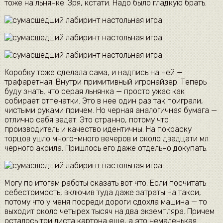
тоже на льнянке. Зря, кстати. Надо было гладкую брать.
Коробку тоже сделала сама, и надпись на ней —
трафаретная. Внутри примитивный игронайзер. Теперь
буду знать, что серая льнянка — просто ужас как
собирает отпечатки. Это в нее один раз так поиграли,
чистыми руками причем. Но черная аналогичная бумага —
отлично себя ведет. Это странно, потому что
производитель и качество идентичны. На покраску
торцов ушло много-много вечеров и около двадцати мл
черного акрила. Пришлось его даже отдельно докупать.
Могу по итогам работы сказать вот что. Если посчитать
себестоимость, включив туда даже затраты на такси,
потому что у меня посреди дороги сдохла машина — то
выходит около четырех тысяч на два экземпляра. Причем
осталось три листа картона еще, а это немаленькая