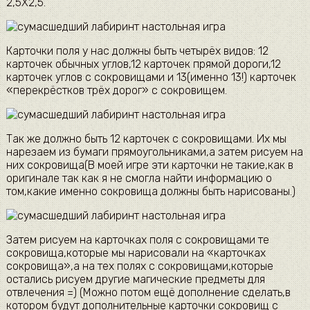
2,5Х2,5.
Карточки поля у нас должны быть четырёх видов: 12
карточек обычных углов,12 карточек прямой дороги,12
карточек углов с сокровищами и 13(именно 13!) карточек
«перекрёстков трёх дорог» с сокровищем.
Так же должно быть 12 карточек с сокровищами. Их мы
нарезаем из бумаги прямоугольниками,а затем рисуем на
них сокровища(В моей игре эти карточки не такие,как в
оригинале так как я не смогла найти информацию о
том,какие именно сокровища должны быть нарисованы.)
Затем рисуем на карточках поля с сокровищами те
сокровища,которые мы нарисовали на «карточках
сокровища»,а на тех полях с сокровищами,которые
остались рисуем другие магические предметы для
отвлечения =) (Можно потом ещё дополнение сделать,в
котором будут дополнительные карточки сокровищ с