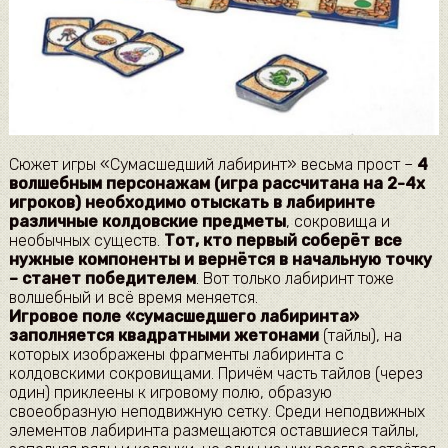
Сюжет игры «Сумасшедший лабиринт» весьма прост –
4
волшебным персонажам (игра рассчитана на 2-4х
игроков) необходимо отыскать в лабиринте
различные колдовские предметы
, сокровища и
необычных существ.
Тот, кто первый соберёт все
нужные компоненты и вернётся в начальную точку
– станет победителем
. Вот только лабиринт тоже
волшебный и всё время меняется.
Игровое поле «сумасшедшего лабиринта»
заполняется квадратными жетонами
(тайлы), на
которых изображены фрагменты лабиринта с
колдовскими сокровищами. Причём часть тайлов (через
один) приклеены к игровому полю, образую
своеобразную неподвижную сетку. Среди неподвижных
элементов лабиринта размещаются оставшиеся тайлы,