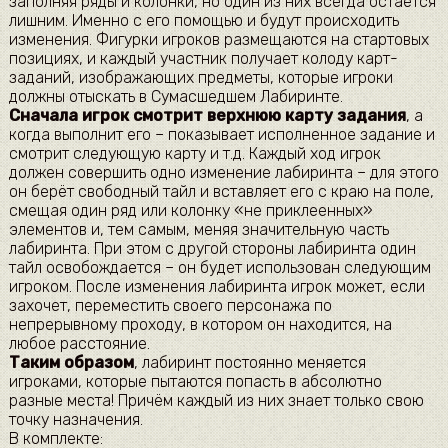
заполняя ряды и колонки, но один из них всегда остаётся
лишним. Именно с его помощью и будут происходить
изменения. Фигурки игроков размещаются на стартовых
позициях, и каждый участник получает колоду карт-
заданий, изображающих предметы, которые игроки
должны отыскать в Сумасшедшем Лабиринте.
Сначала игрок смотрит верхнюю карту задания
, а
когда выполнит его – показывает исполненное задание и
смотрит следующую карту и т.д. Каждый ход игрок
должен совершить одно изменение лабиринта – для этого
он берёт свободный тайл и вставляет его с краю на поле,
смещая один ряд или колонку «не приклеенных»
элементов и, тем самым, меняя значительную часть
лабиринта. При этом с другой стороны лабиринта один
тайл освобождается – он будет использован следующим
игроком. После изменения лабиринта игрок может, если
захочет, переместить своего персонажа по
непрерывному проходу, в котором он находится, на
любое расстояние.
Таким образом
, лабиринт постоянно меняется
игроками, которые пытаются попасть в абсолютно
разные места! Причём каждый из них знает только свою
точку назначения.
В комплекте: