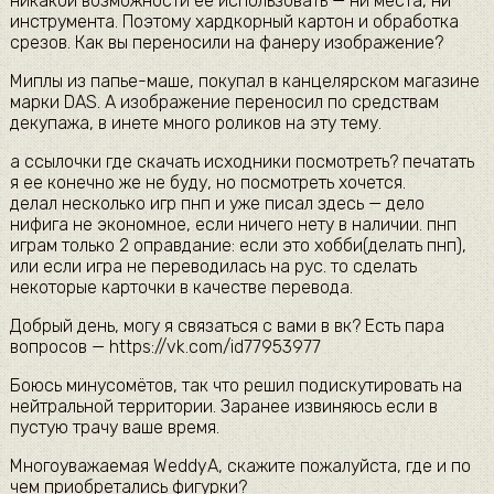
никакой возможности ее использовать — ни места, ни
инструмента. Поэтому хардкорный картон и обработка
срезов. Как вы переносили на фанеру изображение?
Миплы из папье-маше, покупал в канцелярском магазине
марки DAS. А изображение переносил по средствам
декупажа, в инете много роликов на эту тему.
а ссылочки где скачать исходники посмотреть? печатать
я ее конечно же не буду, но посмотреть хочется.
делал несколько игр пнп и уже писал здесь — дело
нифига не экономное, если ничего нету в наличии. пнп
играм только 2 оправдание: если это хобби(делать пнп),
или если игра не переводилась на рус. то сделать
некоторые карточки в качестве перевода.
Добрый день, могу я связаться с вами в вк? Есть пара
вопросов — https://vk.com/id77953977
Боюсь минусомётов, так что решил подискутировать на
нейтральной территории. Заранее извиняюсь если в
пустую трачу ваше время.
Многоуважаемая WeddyA, скажите пожалуйста, где и по
чем приобретались фигурки?