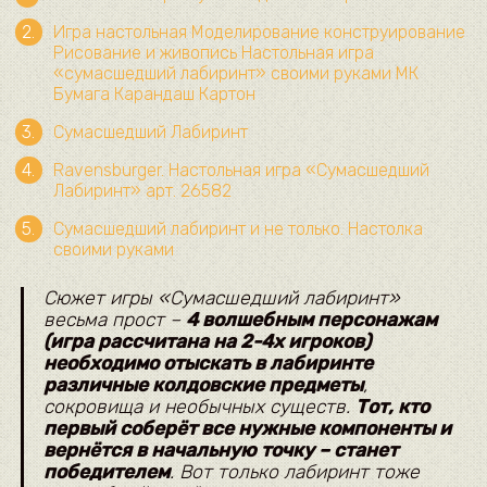
Игра настольная Моделирование конструирование
Рисование и живопись Настольная игра
«сумасшедший лабиринт» своими руками МК
Бумага Карандаш Картон
Сумасшедший Лабиринт
Ravensburger. Настольная игра «Сумасшедший
Лабиринт» арт. 26582
Сумасшедший лабиринт и не только. Настолка
своими руками
Сюжет игры «Сумасшедший лабиринт»
весьма прост –
4 волшебным персонажам
(игра рассчитана на 2-4х игроков)
необходимо отыскать в лабиринте
различные колдовские предметы
,
сокровища и необычных существ.
Тот, кто
первый соберёт все нужные компоненты и
вернётся в начальную точку – станет
победителем
. Вот только лабиринт тоже