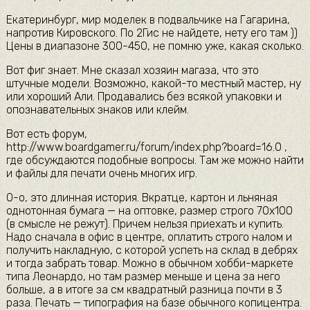
Екатеринбург, мир моделек в подвальчике на Гагарина,
напротив Кировского. По 2Гис не найдете, нету его там ))
Цены в диапазоне 300-450, не помню уже, какая сколько.
Вот фиг знает. Мне сказал хозяин магаза, что это
штучные модели. Возможно, какой-то местный мастер, ну
или хороший Али. Продавались без всякой упаковки и
опознавательных знаков или клейм.
Вот есть форум,
http://www.boardgamer.ru/forum/index.php?board=16.0 ,
где обсуждаются подобные вопросы. Там же можно найти
и файлы для печати очень многих игр.
О-о, это длинная история. Вкратце, картон и льняная
однотонная бумага — на оптовке, размер строго 70х100
(в смысле не режут). Причем нельзя приехать и купить.
Надо сначала в офис в центре, оплатить строго налом и
получить накладную, с которой успеть на склад в дебрях
и тогда забрать товар. Можно в обычном хобби-маркете
типа Леонардо, но там размер меньше и цена за него
больше, а в итоге за см квадратный разница почти в 3
раза. Печать — типография на базе обычного копицентра.