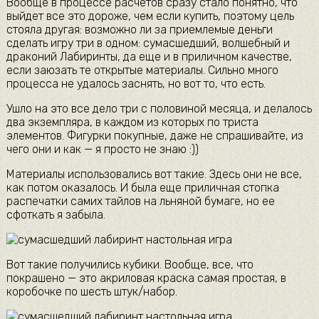
Вообще в процессе расчетов сразу стало понятно, что
выйдет все это дороже, чем если купить, поэтому цель
стояла другая: возможно ли за приемлемые деньги
сделать игру три в одном: сумасшедший, волшебный и
драконий Лабиринты, да еще и в приличном качестве,
если заюзать те открытые материалы. Сильно много
процесса не удалось заснять, но вот то, что есть.
Ушло на это все дело три с половиной месяца, и делалось
два экземпляра, в каждом из которых по триста
элементов. Фигурки покупные, даже не спрашивайте, из
чего они и как — я просто не знаю :))
Материалы использовались вот такие. Здесь они не все,
как потом оказалось. И была еще приличная стопка
распечатки самих тайлов на льняной бумаге, но ее
сфоткать я забыла.
Вот такие получились кубики. Вообще, все, что
покрашено — это акриловая краска самая простая, в
коробочке по шесть штук/набор.