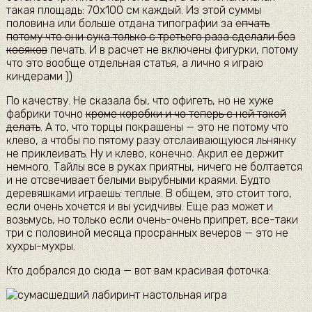
такая площадь: 70х100 см каждый. Из этой суммы
половина или больше отдана типографии за
епчать
потому что они сука только с третьего раза сделали без
косяков
печать. И в расчет не включены фигурки, потому
что это вообще отдельная статья, а лично я играю
киндерами ))
По качеству. Не сказала бы, что офигеть, но не хуже
фабрики точно
кроме коробки и чо теперь с ней такой
делать
. А то, что торцы покрашены — это не потому что
клево, а чтобы по пятому разу отслаивающуюся льнянку
не приклеивать. Ну и клево, конечно. Акрил ее держит
немного. Тайлы все в руках приятны, ничего не болтается
и не отсвечивает белыми вырубными краями. Будто
деревяшками играешь: теплые. В общем, это стоит того,
если очень хочется и вы усидчивы. Еще раз может и
возьмусь, но только если очень-очень припрет, все-таки
три с половиной месяца просранных вечеров — это не
хухры-мухры.
Кто добрался до сюда — вот вам красивая фоточка: