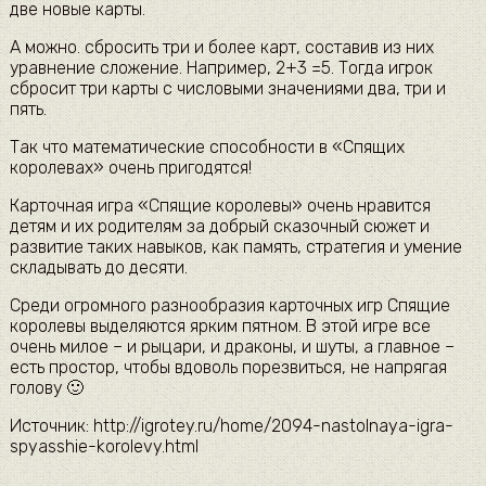
две новые карты.
А можно. сбросить три и более карт, составив из них
уравнение сложение. Например, 2+3 =5. Тогда игрок
сбросит три карты с числовыми значениями два, три и
пять.
Так что математические способности в «Спящих
королевах» очень пригодятся!
Карточная игра «Спящие королевы» очень нравится
детям и их родителям за добрый сказочный сюжет и
развитие таких навыков, как память, стратегия и умение
складывать до десяти.
Среди огромного разнообразия карточных игр Спящие
королевы выделяются ярким пятном. В этой игре все
очень милое – и рыцари, и драконы, и шуты, а главное –
есть простор, чтобы вдоволь порезвиться, не напрягая
голову 🙂
Источник: http://igrotey.ru/home/2094-nastolnaya-igra-
spyasshie-korolevy.html