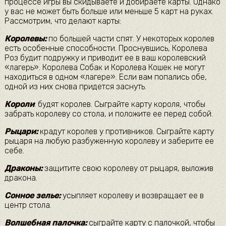
процессе игры вы скидываете и добираете карты. Однако
у вас не может быть больше или меньше 5 карт на руках.
Рассмотрим, что делают карты:
Королевы:
по большей части спят. У некоторых королев
есть особенные способности. Проснувшись, Королева
Роз будит подружку и приводит ее в ваш королевский
«лагерь». Королева Собак и Королева Кошек не могут
находиться в одном «лагере». Если вам попались обе,
одной из них снова придется заснуть.
Короли
: будят королев. Сыграйте карту короля, чтобы
забрать королеву со стола, и положите ее перед собой.
Рыцари:
крадут королев у противников. Сыграйте карту
рыцаря на любую разбуженную королеву и заберите ее
себе.
Драконы:
защитите свою королеву от рыцаря, выложив
дракона.
Сонное зелье:
усыпляет королеву и возвращает ее в
центр стола.
Волшебная палочка:
сыграйте карту с палочкой, чтобы