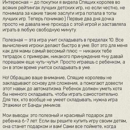
Интересная — до покупки я видела Спящих королев во
всяких рейтингах лучших детских игр, но если честно, не
понимала за какие такие заслуги игра попала в топы
лучших игр. Теперь понимаю:) Первые два дня дочка
просто не давала мне прохода с этой игрой и заставляла
играть в любую свободную минуту.
Полезная — эта игра учит складывать в пределах 10. Все
вычисления игроки делают быстро в уме. Вот это для меня
как для мамы самый весомый плюс — никаких тебе
тетрадок с примерам, никакого принуждения «ну давай
порешаем еще чуть-чуть». Просто играешь с ребенком, а
он в этом время учится складывать в уме.
Но! Обращаю ваше внимание, Спящие королевы не
закладывают основу для сложения, а помогают довести
этот навык до автоматизма. Ребенок должен уметь хотя
бы немного складывать, чтобы играть самостоятельно.
Для тех, кто вообще не умеет складывать, нужна игра
Этажики от Банды умников.
Мои выводы: это полезный и красивый подарок для
ребенка 6-7 лет. Если вы решите купить игру своим детям,
она станет подарком и вам! Сами все поймете, когда