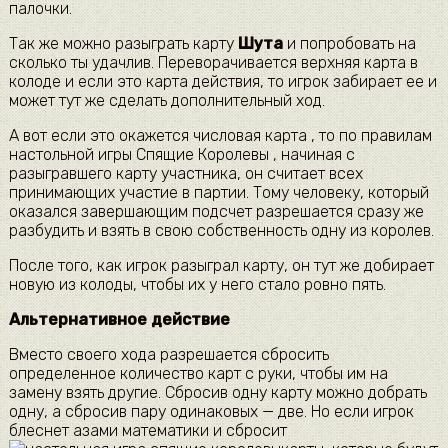
палочки.
Так же можно разыграть карту
Шута
и попробовать на
сколько ты удачлив. Переворачивается верхняя карта в
колоде и если это карта действия, то игрок забирает ее и
может тут же сделать дополнительный ход.
А вот если это окажется числовая карта , то по правилам
настольной игры Спящие Королевы , начиная с
разыгравшего карту участника, он считает всех
принимающих участие в партии. Тому человеку, который
оказался завершающим подсчет разрешается сразу же
разбудить и взять в свою собственность одну из королев.
После того, как игрок разыграл карту, он тут же добирает
новую из колоды, чтобы их у него стало ровно пять.
Альтернативное действие
Вместо своего хода разрешается сбросить
определенное количество карт с руки, чтобы им на
замену взять другие. Сбросив одну карту можно добрать
одну, а сбросив пару одинаковых — две. Но если игрок
блеснет азами математики и сбросит