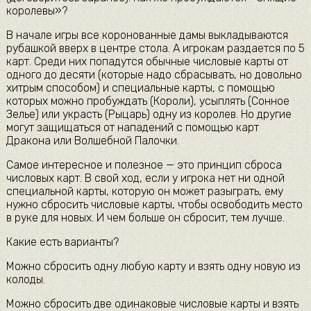
королевы»?
В начале игры все коронованные дамы выкладываются
рубашкой вверх в центре стола. А игрокам раздается по 5
карт. Среди них попадутся обычные числовые карты от
одного до десяти (которые надо сбрасывать, но довольно
хитрым способом) и специальные карты, с помощью
которых можно пробуждать (Короли), усыплять (Сонное
Зелье) или украсть (Рыцарь) одну из королев. Но другие
могут защищаться от нападений с помощью карт
Дракона или Волшебной Палочки.
Самое интересное и полезное — это принцип сброса
числовых карт. В свой ход, если у игрока нет ни одной
специальной карты, которую он может разыграть, ему
нужно сбросить числовые карты, чтобы освободить место
в руке для новых. И чем больше он сбросит, тем лучше.
Какие есть варианты?
Можно сбросить одну любую карту и взять одну новую из
колоды.
Можно сбросить две одинаковые числовые карты и взять