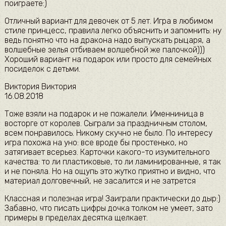
поиграете:)
Отличный вариант для девочек от 5 лет. Игра в любимом
стиле принцесс, правила легко объяснить и запомнить: ну
ведь понятно что на дракона надо выпускать рыцаря, а
волшебные зелья отбиваем волшебной же палочкой)))
Хороший вариант на подарок или просто для семейных
посиделок с детьми.
Виктория Виктория
16.08.2018
Тоже взяли на подарок и не пожалели. Именниница в
восторге от королев. Сыграли за праздничным столом,
всем понравилось. Никому скучно не было. По интересу
игра похожа на уно: все вроде бы простенько, но
затягивает всерьез. Карточки какого-то изумительного
качества: то ли пластиковые, то ли ламинированные, я так
и не поняла. Но на ощупь это жутко приятно и видно, что
материал долговечный, не засалится и не затрется
Классная и полезная игра! Заиграли практически до дыр:)
Забавно, что писать цифры дочка толком не умеет, зато
примеры в пределах десятка щелкает.