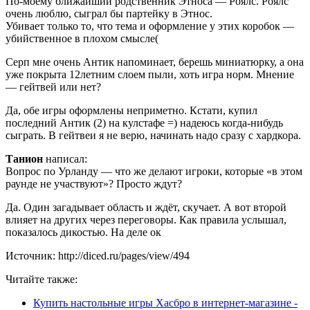
По-моему ближайший родственник Этноса — Роялс. Роялс
очень люблю, сыграл бы партейку в Этнос.
Убивает только то, что тема и оформление у этих коробок —
убийственное в плохом смысле(
Серп мне очень Антик напоминает, берешь миниатюрку, а она
уже покрыта 12летним слоем пыли, хоть игра норм. Мнение
— гейтвей или нет?
Да, обе игры оформлены неприметно. Кстати, купил
последний Антик (2) на кулстафе =) надеюсь когда-нибудь
сыграть. В гейтвеи я не верю, начинать надо сразу с хардкора.
Танион
написал:
Вопрос по Урланду — что же делают игроки, которые «в этом
раунде не участвуют»? Просто ждут?
Да. Один загадывает область и ждёт, скучает. А вот второй
влияет на других через переговоры. Как правила услышал,
показалось дикостью. На деле ок
Источник: http://diced.ru/pages/view/494
Читайте также:
Купить настольные игры Хасбро в интернет-магазине -