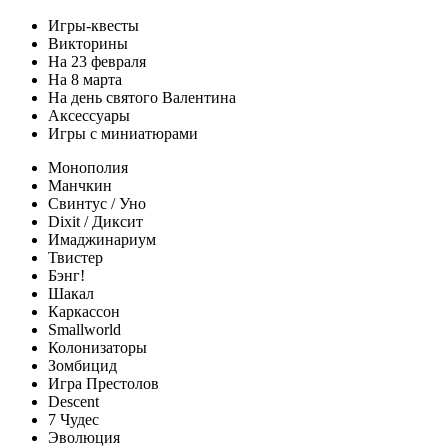
Игры-квесты
Викторины
На 23 февраля
На 8 марта
На день святого Валентина
Аксессуары
Игры с миниатюрами
Монополия
Манчкин
Свинтус / Уно
Dixit / Диксит
Имаджинариум
Твистер
Бэнг!
Шакал
Каркассон
Smallworld
Колонизаторы
Зомбицид
Игра Престолов
Descent
7 Чудес
Эволюция