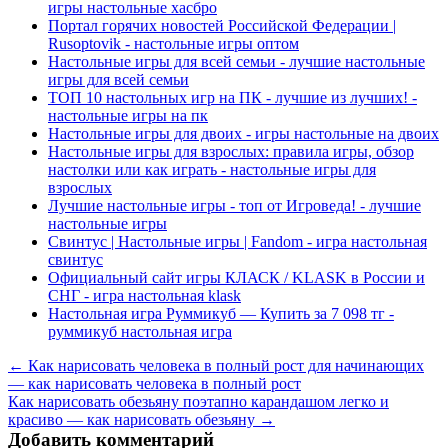
игры настольные хасбро
Портал горячих новостей Российской Федерации |
Rusoptovik - настольные игры оптом
Настольные игры для всей семьи - лучшие настольные
игры для всей семьи
ТОП 10 настольных игр на ПК - лучшие из лучших! -
настольные игры на пк
Настольные игры для двоих - игры настольные на двоих
Настольные игры для взрослых: правила игры, обзор
настолки или как играть - настольные игры для
взрослых
Лучшие настольные игры - топ от Игроведа! - лучшие
настольные игры
Свинтус | Настольные игры | Fandom - игра настольная
свинтус
Официальный сайт игры КЛАСК / KLASK в России и
СНГ - игра настольная klask
Настольная игра Руммикуб — Купить за 7 098 тг -
руммикуб настольная игра
← Как нарисовать человека в полный рост для начинающих
— как нарисовать человека в полный рост
Как нарисовать обезьяну поэтапно карандашом легко и
красиво — как нарисовать обезьяну →
Добавить комментарий