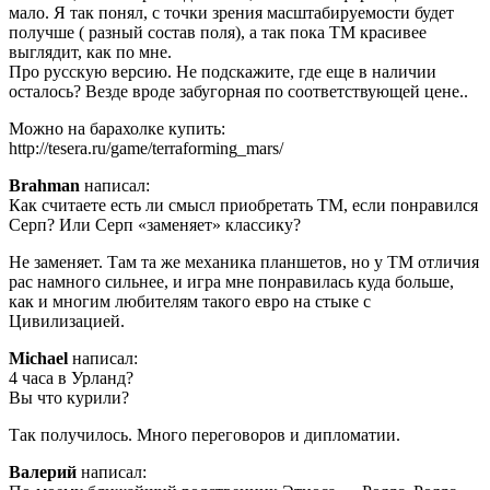
мало. Я так понял, с точки зрения масштабируемости будет
получше ( разный состав поля), а так пока ТМ красивее
выглядит, как по мне.
Про русскую версию. Не подскажите, где еще в наличии
осталось? Везде вроде забугорная по соответствующей цене..
Можно на барахолке купить:
http://tesera.ru/game/terraforming_mars/
Brahman
написал:
Как считаете есть ли смысл приобретать ТМ, если понравился
Серп? Или Серп «заменяет» классику?
Не заменяет. Там та же механика планшетов, но у ТМ отличия
рас намного сильнее, и игра мне понравилась куда больше,
как и многим любителям такого евро на стыке с
Цивилизацией.
Michael
написал:
4 часа в Урланд?
Вы что курили?
Так получилось. Много переговоров и дипломатии.
Валерий
написал: