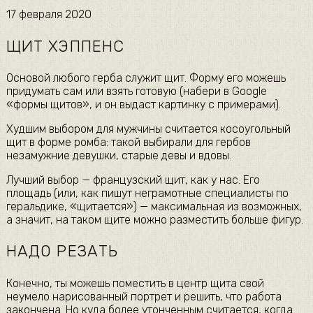
17 февраля 2020
ЩИТ ХЭППЕНС
Основой любого герба служит щит. Форму его можешь
придумать сам или взять готовую (набери в Google
«формы щитов», и он выдаст картинку с примерами).
Худшим выбором для мужчины считается косоугольный
щит в форме ромба: такой выбирали для гербов
незамужние девушки, старые девы и вдовы.
Лучший выбор — французский щит, как у нас. Его
площадь (или, как пишут неграмотные специалисты по
геральдике, «щитается») — максимальная из возможных,
а значит, на таком щите можно разместить больше фигур.
НАДО РЕЗАТЬ
Конечно, ты можешь поместить в центр щита свой
неумело нарисованный портрет и решить, что работа
закончена. Но куда более утонченным считается, когда