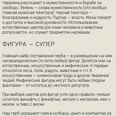
Червлень расскажет о мужественности и борьбе за
свободу. Зелень — снова мужественность (это вообще
главная мужская тинктура). Черная тинктура —
благоразумие и муд­рость. Пурпур — власть. Меха говорят
о достатке и высокой духовности. Использование
естественных цветов для кожи человека и животных
допускается, но служит предметом насмешек.
ФИГУРА — СУПЕР
Главный кайф составления герба — в размещении на нем
негеральдических (то есть любых) фигур. Делятся они на
естественные, искусственные и мифические. К первым
относятся леса, поля, радуги, животные и т.п. К
искусственным — силиконовая грудь и другие творения
людей. Мифические фигуры могут быть любым плодом
фантазии — от котопса до честного депутата.
При выборе цветов для фигур учти одно правило: нельзя
сочетать финифть с финифтью, металл с металлом, мех с
мехом, а пиво с виски.
Наш герб украшают палка колбасы, джип и компьютер из