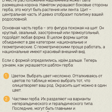
В месте расположения нашлемника может быть
размещена корона. Намётом украшают боковые стороны
герба, это могут быть растения или лента. Щит –
центральная часть. И девиз отобразит политику вашей
родословной.
Основная часть герба – это фигура похожая на щит. Он
круглый, овальный, заострённый или прямоугольный,
подойдёт любая форма. В целом формы щитов
объединяют в две категории: национальные и
геометрические. С геометрическими проще работать, а
национальные имеют красивый внешний вид.
Если с формой определились, идём дальше. Теперь
узнаем, как украшается шаблон герба:
Цветом. Выбрать цвет несложно. Отталкиваясь от
цветов по таблице можно выбрать тот, что
олицетворяет ваш род. Окрасить щит можно в один
цвет.
Частями герба. Их разделяют на варианты
негеральдического и геральдического типа.
Последние, могут быть главными и