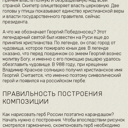
Причем власть полную и безраздельную над всей
страной. Скипетр олицетворяет власть церковную. Две
головы у птицы показывают единство христианской веры
и власти государственного правителя, сейчас
президента.
А что же обозначает Георгий Победоносец? Этот
легендарный святой был известен на Руси еще до
принятия христианства. По легенде, он спас город от
чудовища, которое пожирало юных дев. В легенде
сказано, что перед поединком со змеем Георгий вознес
молитву Богу, и именно с его помощью рыцарю удалось
обезглавить чудовище. В 988 году, при крещении
Владимир Красное солнышко получил христианское имя
Георгий. Считается, что именно поэтому символический
герой и появился на российском гербе.
ПРАВИЛЬНОСТЬ ПОСТРОЕНИЯ
КОМПОЗИЦИИ
Как нарисовать герб России поэтапно карандашом?
Начать нужно с построения. Чтобы впоследствии рисунок
смотрелся гармонично, скомпоновать герб необходимо