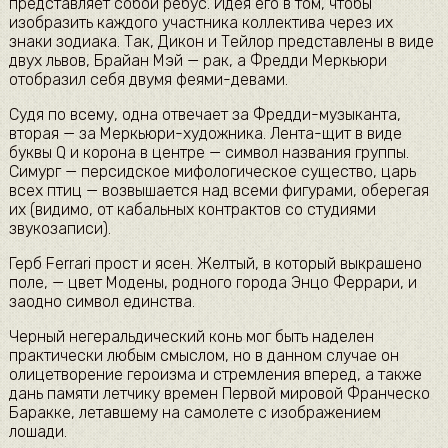
представляет собой ребус. Идея его в том, чтобы
изобразить каждого участника коллектива через их
знаки зодиака. Так, Дикон и Тейлор представлены в виде
двух львов, Брайан Мэй — рак, а Фредди Меркьюри
отобразил себя двумя феями-девами.
Судя по всему, одна отвечает за Фредди-музыканта,
вторая — за Меркьюри-художника. Лента-щит в виде
буквы Q и корона в центре — символ названия группы.
Симург — персидское мифологическое существо, царь
всех птиц — возвышается над всеми фигурами, оберегая
их (видимо, от кабальных контрактов со студиями
звукозаписи).
Герб Ferrari прост и ясен. Желтый, в который выкрашено
поле, — цвет Модены, родного города Энцо Феррари, и
заодно символ единства.
Черный негеральдический конь мог быть наделен
практически любым смыслом, но в данном случае он
олицетворение героизма и стремления вперед, а также
дань памяти летчику времен Первой мировой Франческо
Баракке, летавшему на самолете с изображением
лошади.