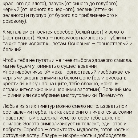
красного до алого), лазурь (от синего до голубого),
черный (от черного до черного), зелень (оттенки
зеленого) и пурпур (от бурого до приближенного к
розовому).
К металлам относятся серебро (белый цвет) и золото
(желтый цвет). Меха — пользуюсь наивностью публики —
также причисляют к цветам. Основные — горностаевый и
беличий.
Чтобы тебя не путать и не гневить бога здравого смысла,
мы не будем упоминать о существовании
«противобеличьего» меха. Горностаевый изображается
черными вкраплениями на белом фоне (если рисовать
крестики, как у нас на щите, тебе сложно, можешь
ограничиться жирными черными запятыми). Беличий мех
— синие или серебряные многоугольники. Почему-то.
Любые из этих тинк­тур можно смело использовать при
составлении герба, так как все они отличаются высоким
нравственным содержанием, которое тебе даже не
снилось. Золото символизирует интеллект, единство и
доброту. Серебро — открытость, мудрость, готовность к
сотрудничеству. Лазурь — искренность и добродетель.