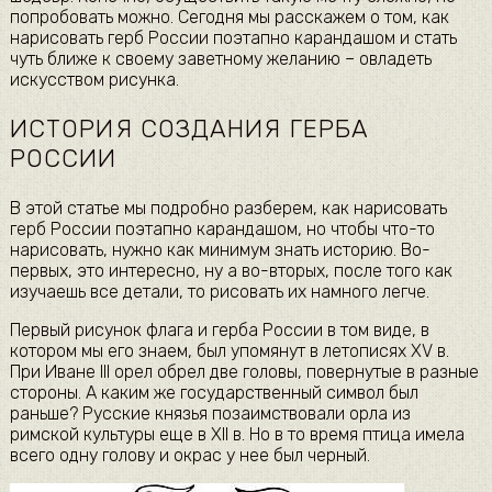
попробовать можно. Сегодня мы расскажем о том, как
нарисовать герб России поэтапно карандашом и стать
чуть ближе к своему заветному желанию – овладеть
искусством рисунка.
ИСТОРИЯ СОЗДАНИЯ ГЕРБА
РОССИИ
В этой статье мы подробно разберем, как нарисовать
герб России поэтапно карандашом, но чтобы что-то
нарисовать, нужно как минимум знать историю. Во-
первых, это интересно, ну а во-вторых, после того как
изучаешь все детали, то рисовать их намного легче.
Первый рисунок флага и герба России в том виде, в
котором мы его знаем, был упомянут в летописях XV в.
При Иване III орел обрел две головы, повернутые в разные
стороны. А каким же государственный символ был
раньше? Русские князья позаимствовали орла из
римской культуры еще в XII в. Но в то время птица имела
всего одну голову и окрас у нее был черный.