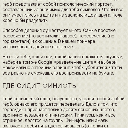
герб представляет собой психологический портрет,
составленный из значимых для тебя символов. Чтобы все
они уместились на щите и не заслоняли друг друга, поле
хорошо бы разделить.
Способов деления существует много. Самые простые:
рассечение (по вертикали надвое), пересечение (по
горизонтали) и скошение. В нашем примере
использовано двойное скошение.
Но если тебе, как и нам, такой вариант кажется скучным,
набери в том же Google «разделение щита» и выбери
максимально затейный вариант, чтобы убедиться, что ты
все равно не сможешь его воспроизвести на бумаге.
ГДЕ СИДИТ ФИНИФТЬ
Твой коричневый слон, безусловно, украсит собой любой
герб, однако его придется переделать. Дело в том, что
геральдика признает только девять основных цветов,
эротично называя их тинктурами. Тинктуры, как и все
странное, делятся на группы. Финифть, или эмаль,
включает в себя пять цветов: червлень (оттенки от