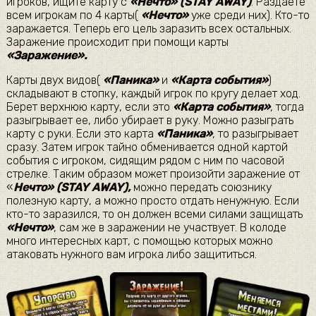
игроков, ищите карту с
«Нечто» (STAY AWAY)
. Раздаете
всем игрокам по 4 карты(
«Нечто»
уже среди них). Кто-то
заражается. Теперь его цель заразить всех остальных.
Заражение происходит при помощи карты
«Заражение».
Карты двух видов(
«Паника»
и
«Карта события»
)
складывают в стопку, каждый игрок по кругу делает ход.
Берет верхнюю карту, если это
«Карта события»
, тогда
разыгрывает ее, либо убирает в руку. Можно разыграть
карту с руки. Если это карта
«Паника»
, то разыгрывает
сразу. Затем игрок тайно обменивается одной картой
события с игроком, сидящим рядом с ним по часовой
стрелке. Таким образом может произойти заражение от
«
Нечто» (STAY AWAY),
можно передать союзнику
полезную карту, а можно просто отдать ненужную. Если
кто-то заразился, то он должен всеми силами защищать
«Нечто»
, сам же в заражении не участвует. В колоде
много интересных карт, с помощью которых можно
атаковать нужного вам игрока либо защититься.