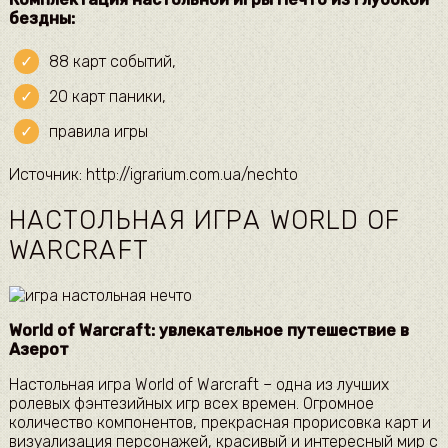
бездны:
88 карт событий,
20 карт паники,
правила игры
Источник: http://igrarium.com.ua/nechto
НАСТОЛЬНАЯ ИГРА WORLD OF
WARCRAFT
World of Warcraft: увлекательное путешествие в
Азерот
Настольная игра World of Warcraft – одна из лучших
ролевых фэнтезийных игр всех времен. Огромное
количество компонентов, прекрасная прорисовка карт и
визуализация персонажей, красивый и интересный мир с