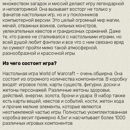
множеством загадок и миссий делают игру легендарной
и неповторимой. Она вызывает восторг не только у
фанатов настольных игр, но и у поклонников
компьютерной версии. Это целый огромный мир магии,
мечей, отважных воинов, сильных монстров,
увлекательных квестов и грандиозных сражений. Даже
те, кто ранее не сталкивался с настольными играми, но
всей душой любит фэнтези и все что с ним связано вряд
ли сумеют пройти мимо такой атмосферной,
разнообразной и красочной игры.
Из чего состоит игра?
Настольная игра World of Warcraft – очень обширна. Она
состоит из огромного количества компонентов. В коробку
входят: игровое поле, карты существ, фигурки, доски и
жетоны персонажей. Различные жетоны здоровья,
действий, энергии, золота, брони и удара. В набор также
есть карты вещей, квестов и событий, кости, жетон хода
и прочие мелкие элементы, которые являются
неотъемлемой частью игры. Полностью укомплектованная
коробка весит примерно 4,5кг и насчитывает более 1000
различных игровых компонентов.