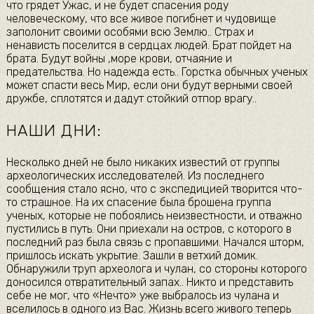
что грядет Ужас, и не будет спасения роду
человеческому, что все живое погибнет и чудовище
заполонит своими особями всю Землю.. Страх и
ненависть поселится в сердцах людей. Брат пойдет на
брата. Будут войны ,море крови, отчаяние и
предательства. Но надежда есть.. Горстка обычных ученых
может спасти весь Мир, если они будут верными своей
дружбе, сплотятся и дадут стойкий отпор врагу..
НАШИ ДНИ:
Несколько дней не было никаких известий от группы
археологических исследователей. Из последнего
сообщения стало ясно, что с экспедицией творится что-
то страшное. На их спасение была брошена группа
ученых, которые не побоялись неизвестности, и отважно
пустились в путь. Они приехали на остров, с которого в
последний раз была связь с пропавшими. Начался шторм,
пришлось искать укрытие. Зашли в ветхий домик.
Обнаружили труп археолога и чулан, со стороны которого
доносился отвратительный запах.. Никто и представить
себе не мог, что «Нечто» уже выбралось из чулана и
вселилось в одного из Вас. Жизнь всего живого теперь