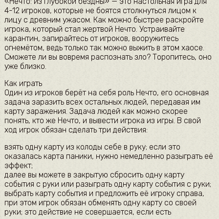
«Нечто: из глубокой бездны» — это настольная игра для
4-12 игроков, которые не боятся столкнуться лицом к
лицу с древним ужасом. Как можно быстрее раскройте
игрока, который стал жертвой Нечто. Устраивайте
карантин, запирайтесь от игроков, вооружитесь
огнемётом, ведь только так можно выжить в этом хаосе.
Сможете ли вы вовремя распознать зло? Торопитесь, оно
уже близко.
Как играть
Один из игроков берёт на себя роль Нечто, его основная
задача заразить всех остальных людей, передавая им
карту заражения. Задача людей как можно скорее
понять, кто же Нечто, и вывести игрока из игры. В свой
ход игрок обязан сделать три действия:
взять одну карту из колоды себе в руку; если это
оказалась карта паники, нужно немедленно разыграть её
эффект;
далее вы можете в закрытую сбросить одну карту
события с руки или разыграть одну карту события с руки;
выбрать карту события и предложить её игроку справа,
при этом игрок обязан обменять одну карту со своей
руки; это действие не совершается, если есть