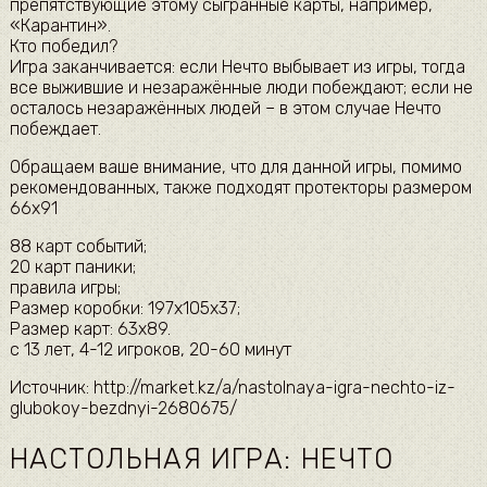
препятствующие этому сыгранные карты, например,
«Карантин».
Кто победил?
Игра заканчивается: если Нечто выбывает из игры, тогда
все выжившие и незаражённые люди побеждают; если не
осталось незаражённых людей – в этом случае Нечто
побеждает.
Обращаем ваше внимание, что для данной игры, помимо
рекомендованных, также подходят протекторы размером
66х91
88 карт событий;
20 карт паники;
правила игры;
Размер коробки: 197x105x37;
Размер карт: 63х89.
с 13 лет, 4-12 игроков, 20-60 минут
Источник: http://market.kz/a/nastolnaya-igra-nechto-iz-
glubokoy-bezdnyi-2680675/
НАСТОЛЬНАЯ ИГРА: НЕЧТО