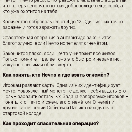
Нечто – Нечто решило потревожить человечество. Да так,
что теперь непонятно кто из добровольцев еще свой, а
кто уже охотится на тебя.
Количество добровольцев от 4 до 12. Один из них точно
заражён и готов заражать других.
Спасательная операция в Антарктиде закончится
благополучно, если Нечто испепелят огнемётом.
Закончится плохо, если Нечто уничтожит всё живое.
Только помните – делает оно это быстро и незаметно,
искусно принимая облик жертв…
Как понять, кто Нечто и где взять огнемёт?
Игрокам раздают карты. Одна из них идентифицирует
Нечто. Новоявленный монстр не должен себя выдать. Его
цель – заразить остальных. Задача «здоровых» игроков –
понять, кто Нечто и сжечь его огнемётом. Огнемёт и
другие карты серии События и Паника находятся в
стартовой колоде.
Как проходит спасательная операция?