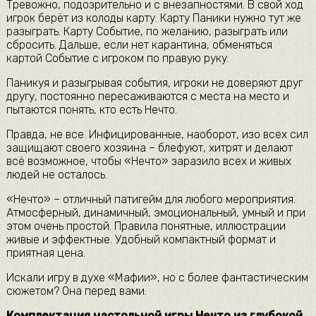
Тревожно, подозрительно и с внезапностями. В свой ход
игрок берёт из колоды карту. Карту Паники нужно тут же
разыграть. Карту Событие, по желанию, разыграть или
сбросить. Дальше, если нет карантина, обменяться
картой Событие с игроком по правую руку.
Паникуя и разыгрывая события, игроки не доверяют друг
другу, постоянно пересаживаются с места на место и
пытаются понять, кто есть Нечто.
Правда, не все. Инфицированные, наоборот, изо всех сил
защищают своего хозяина – блефуют, хитрят и делают
всё возможное, чтобы «Нечто» заразило всех и живых
людей не осталось.
«Нечто» – отличный патигейм для любого мероприятия.
Атмосферный, динамичный, эмоциональный, умный и при
этом очень простой. Правила понятные, иллюстрации
живые и эффектные. Удобный компактный формат и
приятная цена.
Искали игру в духе «Мафии», но с более фантастическим
сюжетом? Она перед вами.
Комплектация настольной игры Нечто из глубокой