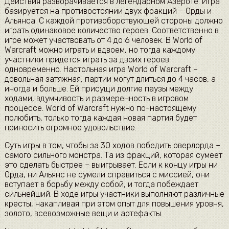
Действия разворачивается в легендарном Азероте. Игра
базируется на противостоянии двух фракций – Орды и
Альянса. С каждой противоборствующей стороны должно
играть одинаковое количество героев. Соответственно в
игре может участвовать от 4 до 6 человек. В World of
Warcraft можно играть и вдвоем, но тогда каждому
участники придется играть за двоих героев
одновременно. Настольная игра World of Warcraft –
довольная затяжная, партии могут длиться до 4 часов, а
иногда и больше. Ей присущи долгие паузы между
ходами, вдумчивость и размеренность в игровом
процессе. World of Warcraft нужно по-настоящему
полюбить, только тогда каждая новая партия будет
приносить огромное удовольствие.
Суть игры в том, чтобы за 30 ходов победить оверлорда –
самого сильного монстра. Та из фракций, которая сумеет
это сделать быстрее – выигрывает. Если к концу игры ни
Орда, ни Альянс не сумели справиться с миссией, они
вступает в борьбу между собой, и тогда побеждает
сильнейший. В ходе игры участники выполняют различные
кресты, накапливая при этом опыт для повышения уровня,
золото, всевозможные вещи и артефакты.