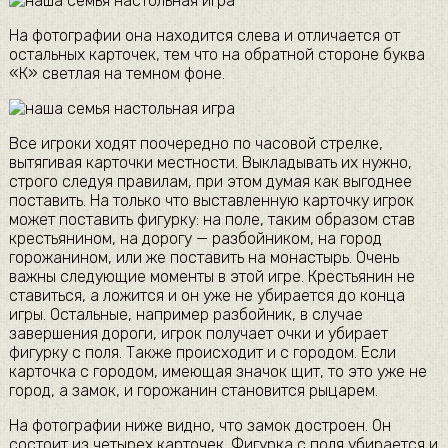
На фотографии она находится слева и отличается от
остальных карточек, тем что на обратной стороне буква
«К» светлая на темном фоне.
Все игроки ходят поочередно по часовой стрелке,
вытягивая карточки местности. Выкладывать их нужно,
строго следуя правилам, при этом думая как выгоднее
поставить. На только что выставленную карточку игрок
может поставить фигурку: на поле, таким образом став
крестьянином, на дорогу — разбойником, на город
горожанином, или же поставить на монастырь. Очень
важны следующие моменты в этой игре. Крестьянин не
ставиться, а ложится и он уже не убирается до конца
игры. Остальные, например разбойник, в случае
завершения дороги, игрок получает очки и убирает
фигурку с поля. Также происходит и с городом. Если
карточка с городом, имеющая значок щит, то это уже не
город, а замок, и горожанин становится рыцарем.
На фотографии ниже видно, что замок достроен. Он
состоит из четырех карточек. Фигурка с поля убирается и