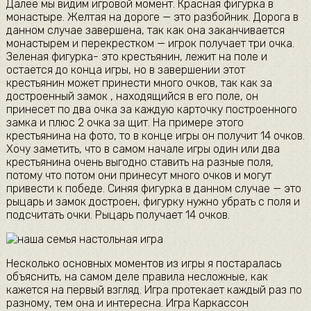
Далее мы видим игровой момент. Красная фигурка в
монастыре. Желтая на дороге — это разбойник. Дорога в
данном случае завершена, так как она заканчивается
монастырем и перекрестком — игрок получает три очка.
Зеленая фигурка- это крестьянин, лежит на поле и
остается до конца игры, но в завершении этот
крестьянин может принести много очков, так как за
достроенный замок , находящийся в его поле, он
принесет по два очка за каждую карточку построенного
замка и плюс 2 очка за щит. На примере этого
крестьянина на фото, то в конце игры он получит 14 очков.
Хочу заметить, что в самом начале игры один или два
крестьянина очень выгодно ставить на разные поля,
потому что потом они принесут много очков и могут
привести к победе. Синяя фигурка в данном случае — это
рыцарь и замок достроен, фигурку нужно убрать с поля и
подсчитать очки. Рыцарь получает 14 очков.
Несколько основных моментов из игры я постаралась
объяснить, на самом деле правила несложные, как
кажется на первый взгляд. Игра протекает каждый раз по
разному, тем она и интересна. Игра Каркассон