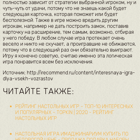
полностью зависит от стратегии выбранной игроком, ну и
чуть-чуть от удачи, потому что не знаешь какой будет
следующая карточка, которая поможет или будет
бесполезной. Также в игре можно вредить другим
игрокам, например не дать построить замок, поставив
карточку на расширение, тем самым, возможно, отбирая
у него победу. В любом случае игра протекает очень
весело и никто не скучает, а проигравшие не обижаются,
потому что в следующий раз они обязательно выиграют.
Игру я конечно советую, считаю именно эта логическая
игра понравится всем без исключения.
Источник: http://irecommend.ru/content/interesnaya-igra-
dlya-vsekh-vozrastov
ЧИТАЙТЕ ТАКЖЕ:
РЕЙТИНГ НАСТОЛЬНЫХ ИГР - ТОП-10 ИНТЕРЕСНЫХ
И ПОПУЛЯРНЫХ - TOPKIN | 2020 - РЕЙТИНГ
НАСТОЛЬНЫХ ИГР
НАСТОЛЬНАЯ ИГРА ИМАДЖИНАРИУМ КУПИТЬ ПО
НЕДОРОГОЙ ЦЕНЕ - ПРОДАЖА ПОДАРКА НАБОРЫ