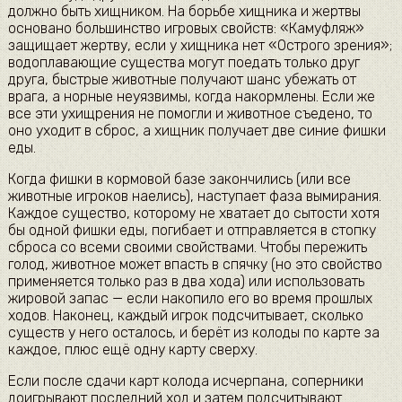
должно быть хищником. На борьбе хищника и жертвы
основано большинство игровых свойств: «Камуфляж»
защищает жертву, если у хищника нет «Острого зрения»;
водоплавающие существа могут поедать только друг
друга, быстрые животные получают шанс убежать от
врага, а норные неуязвимы, когда накормлены. Если же
все эти ухищрения не помогли и животное съедено, то
оно уходит в сброс, а хищник получает две синие фишки
еды.
Когда фишки в кормовой базе закончились (или все
животные игроков наелись), наступает фаза вымирания.
Каждое существо, которому не хватает до сытости хотя
бы одной фишки еды, погибает и отправляется в стопку
сброса со всеми своими свойствами. Чтобы пережить
голод, животное может впасть в спячку (но это свойство
применяется только раз в два хода) или использовать
жировой запас — если накопило его во время прошлых
ходов. Наконец, каждый игрок подсчитывает, сколько
существ у него осталось, и берёт из колоды по карте за
каждое, плюс ещё одну карту сверху.
Если после сдачи карт колода исчерпана, соперники
доигрывают последний ход и затем подсчитывают