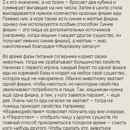
2 к его значению, а на троих — бросает два кубика и
суммирует выпавшие на них числа. Затем в центр стола
выкладывается нужное количество красных фишек еды.
Помимо них, в игре также есть синие и жёлтые фишки,
однако они используются особым способом. Синие
фишки — это пища из дополнительных источников
(например, когда хищник съедает другое существо, он
получает именно синие фишки), а жёлтые — жир,
накопленный благодаря «Жировому запасу».
Во время фазы питания соперники кормят своих
животных, тогда же срабатывает большинство свойств.
Начиная с первого игрока, каждый берёт по одной фишке
еды из кормовой базы и кладёт на любое своё существо,
которое ещё не накормлено. Обычно животному хватает
одной фишки, чтобы наесться, но некоторые свойства
увеличивают потребность в пище. Так, хищникам нужна
ещё одна фишка, а тем, у кого завёлся паразит, — ещё
две. Очень часто еды на всех не хватает — тогда на
помощь приходят свойства. Например,
«Взаимодействие» позволяет получить еду вне очереди,
а «Пиратство» — отобрать пищу у других существ. Но
главный способ прокормиться в голодное время — съесть
кого-нибудь другого. Чтобы сделать это, животное