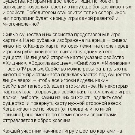
Существа, которым не досталось пищи, погибают, а
выжившие позволяют ввести в игру ещё больше животных
и свойств. Победителем становится тот из соперников,
чья популяция будет к концу игры самой развитой и
многочисленной.
Живые существа и их свойства представлены в игре
картами. На их рубашке изображена ящерица — символ
животного. Каждая карта, которая лежит на столе перед
игроком рубашкой вверх, считается одним из его
существ. На лицевой стороне карты указано свойство:
«Хищник», «Водоплавающее», «Симбиоз», «Мимикрия»
— всего 19 разных. Свойство можно разыграть только на
животное: при этом карта подкладывается под существо
лицом вверх, — чтобы все игроки видели, каким
свойством теперь обладает это животное. На некоторых
картах указано сразу два свойства: в таком случае игрок
должен выбрать, каким из них он хочет наделить своё
существо, и повернуть карту нужной стороной вверх.
Когда животное погибает (от голода или по иной
причине), оно вместе со всеми своими свойствами
отправляется в сброс хозяина.
Каждый участник начинает игру с шестью картами на