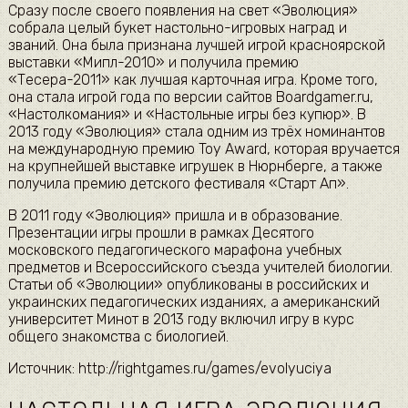
Сразу после своего появления на свет «Эволюция»
собрала целый букет настольно-игровых наград и
званий. Она была признана лучшей игрой красноярской
выставки «Мипл-2010» и получила премию
«Тесера-2011» как лучшая карточная игра. Кроме того,
она стала игрой года по версии сайтов Boardgamer.ru,
«Настолкомания» и «Настольные игры без купюр». В
2013 году «Эволюция» стала одним из трёх номинантов
на международную премию Toy Award, которая вручается
на крупнейшей выставке игрушек в Нюрнберге, а также
получила премию детского фестиваля «Старт Ап».
В 2011 году «Эволюция» пришла и в образование.
Презентации игры прошли в рамках Десятого
московского педагогического марафона учебных
предметов и Всероссийского съезда учителей биологии.
Статьи об «Эволюции» опубликованы в российских и
украинских педагогических изданиях, а американский
университет Минот в 2013 году включил игру в курс
общего знакомства с биологией.
Источник: http://rightgames.ru/games/evolyuciya