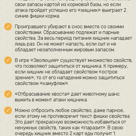
свои запасы картой из кормовой базы, но если
атака пройдет успешно его «хищник» выиграет 2
синие фишки корма.
Проигравшего убирают в снос вместе со своими
свойствами. Сбрасыванию подлежат и парные
свойства. За весь период питания хищник нападает
лишь раз. Он не может напасть, если сыт и не
обладает незаполненным жировым запасом.
В игре «Эволюция» существует множество свойств,
что позволяют защититься от хищника. К примеру,
если хищник не обладает свойством «острое
зрение», то от его нападения можно защититься
свойством «камуфляж».
«Отбрасывание хвоста» дает животному шанс
выжить в момент атаки хищника.
Можно отбросить любое свойство, даже парное,
если этому не противоречит текст фишки свойства.
Это дает прекрасную возможность избавиться от
ненужных свойств, таких как «паразит». В свою
очередь хищник вместо 2 карт еды получит 1.