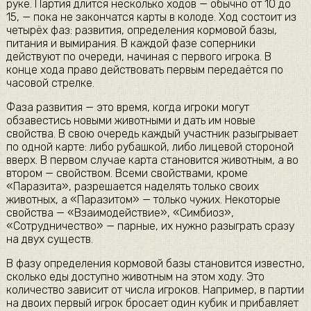
руке. Партия длится несколько ходов — обычно от 10 до
15, — пока не закончатся карты в колоде. Ход состоит из
четырёх фаз: развития, определения кормовой базы,
питания и вымирания. В каждой фазе соперники
действуют по очереди, начиная с первого игрока. В
конце хода право действовать первым передаётся по
часовой стрелке.
Фаза развития — это время, когда игроки могут
обзавестись новыми животными и дать им новые
свойства. В свою очередь каждый участник разыгрывает
по одной карте: либо рубашкой, либо лицевой стороной
вверх. В первом случае карта становится животным, а во
втором — свойством. Всеми свойствами, кроме
«Паразита», разрешается наделять только своих
животных, а «Паразитом» — только чужих. Некоторые
свойства — «Взаимодействие», «Симбиоз»,
«Сотрудничество» — парные, их нужно разыграть сразу
на двух существ.
В фазу определения кормовой базы становится известно,
сколько еды доступно животным на этом ходу. Это
количество зависит от числа игроков. Например, в партии
на двоих первый игрок бросает один кубик и прибавляет