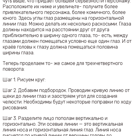
чуть выше, что придает большей серьезности персонажу.
Расположите их ниже и увеличьте- получите более
привлекательного персонажа, более комичного, более
юного. Здесь углы глаз размещены на горизонтальной
линии глаз. Можно делать их несколько раскосыми. Глаза
должны находится на расстоянии друг от друга
приблизительно в ширину одного глаза, то- есть, между
глазами должен помещаться условно еще один глаз. И от
краёв головы к глазу должна помещаться половина
ширины глаза.
Теперь проделаем то- же самое для трехчетвертного
поворота:
Шаг 1. Рисуем круг:
Шаг 2. Добавим подбородок. Проводим кривую линию от
щеки до линии глаз и заостряем угол для создания
челюсти. Необходимы будут некоторые поправки по ходу
рисования.
Шаг 3. Разделите лицо пополам вертикально и
горизонтально. Эти осевые линии — это вертикальная
линия носа и горизонтальная линия глаз. Линия носа
рисуется по кривой линии от вершины головы до