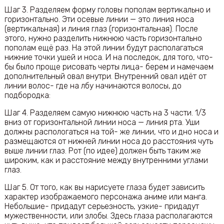
Шаг 3. Разделяем форму головы пополам вертикально и
горизонтально. Эти осевые линии — это линия носа
(вертикальная) и линия глаз (горизонтальная). После
этого, нужно разделить нижнюю часть горизонтально
пополам ещё раз. На этой линии будут располагаться
нижние точки ушей и носа. И на последок, для того, что-
бы было проще рисовать черты лица- берем и намечаем
дополнительный овал внутри. Внутренний овал идёт от
линии волос- где на лбу начинаются волосы, до
подбородка:
Шаг 4. Разделяем самую нижнюю часть на 3 части. 1/3
вниз от горизонтальной линии носа — линия рта. Уши
должны распологаться на той- же линии, что и дно носа и
размещаются от нижней линии носа до расстояния чуть
выше линии глаз. Рот (по идее) должен быть таким же
широким, как и расстояние между внутренними углами
глаз.
Шаг 5. От того, как вы нарисуете глаза будет зависить
характер изображаемого персонажа аниме или манга.
Небольшие- придадут серьезность, узкие- придадут
мужественности, или злобы. Здесь глаза располагаются