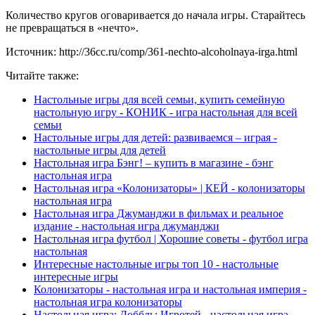
Количество кругов оговаривается до начала игры. Старайтесь
не превращаться в «нечто».
Источник: http://36cc.ru/comp/361-nechto-alcoholnaya-irga.html
Читайте также:
Настольные игры для всей семьи, купить семейную
настольную игру - КОНИК - игра настольная для всей
семьи
Настольные игры для детей: развиваемся – играя -
настольные игры для детей
Настольная игра Бэнг! – купить в магазине - бэнг
настольная игра
Настольная игра «Колонизаторы» | КЕЙ - колонизаторы
настольная игра
Настольная игра Джуманджи в фильмах и реальное
издание - настольная игра джуманджи
Настольная игра футбол | Хорошие советы - футбол игра
настольная
Интересные настольные игры топ 10 - настольные
интересные игры
Колонизаторы - настольная игра и настольная империя -
настольная игра колонизаторы
Настольная игра; Доббль; Игротей - настольная игра