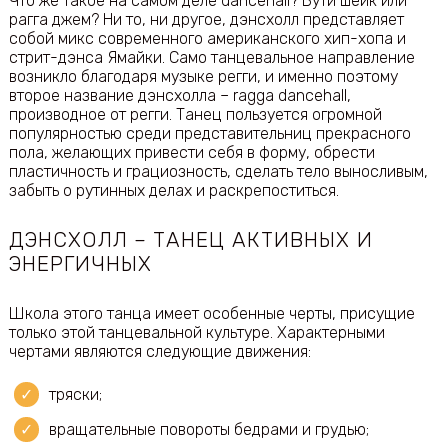
Что же такое на самом деле dancehall? Бути шейк или
рагга джем? Ни то, ни другое, дэнсхолл представляет
собой микс современного американского хип-хопа и
стрит-дэнса Ямайки. Само танцевальное направление
возникло благодаря музыке регги, и именно поэтому
второе название дэнсхолла – ragga dancehall,
производное от регги. Танец пользуется огромной
популярностью среди представительниц прекрасного
пола, желающих привести себя в форму, обрести
пластичность и грациозность, сделать тело выносливым,
забыть о рутинных делах и раскрепоститься.
ДЭНСХОЛЛ – ТАНЕЦ АКТИВНЫХ И
ЭНЕРГИЧНЫХ
Школа этого танца имеет особенные черты, присущие
только этой танцевальной культуре. Характерными
чертами являются следующие движения:
тряски;
вращательные повороты бедрами и грудью;