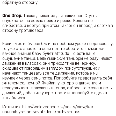
обратную сторону.
One
Drop.
Также движение для ваших ног. Ступня
опускается на землю прямо и резко. Колено не
сгибается, а корпус при этом наклонен вперед и слегка в
сторону противовеса.
Если вы хотя бы раз были на пробном уроке по дэнсхоллу,
то уже это знаете, а если нет, то обратите внимание:
важнее знания базы будет attitude. То есть ваше
ощущение танца. Ведь ямайские танцоры не разучивают
движения в классах, они приходят на вечеринку,
окидывают говорящим взглядом присутствующих и
начинают танцевать все те движения, которые мы
изучаем через семь потов. Попробуйте представить себя
жителем солнечной Ямайки, у которого движение и
сексуальность заложены в генах, отбросьте скованность
движений, добавьте уверенности и попробуйте сделать…
хотя бы wine.
Источник: http://welovedance.ru/posts/view/kak-
nauchitsya-tantsevat-denskholl-za-chas