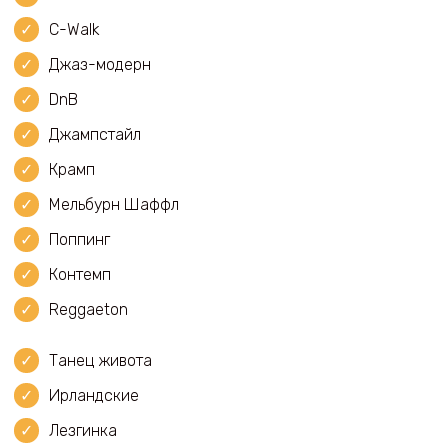
C-Walk
Джаз-модерн
DnB
Джампстайл
Крамп
Мельбурн Шаффл
Поппинг
Контемп
Reggaeton
Танец живота
Ирландские
Лезгинка