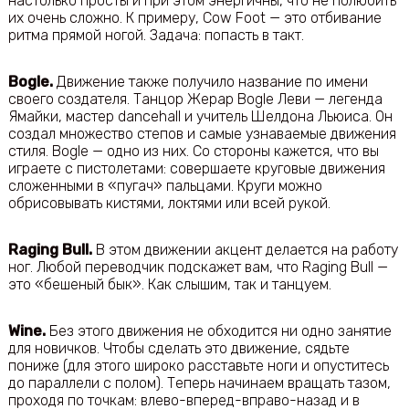
настолько просты и при этом энергичны, что не полюбить
их очень сложно. К примеру, Cow Foot — это отбивание
ритма прямой ногой. Задача: попасть в такт.
Bogle.
Движение также получило название по имени
своего создателя. Танцор Жерар Bogle Леви — легенда
Ямайки, мастер dancehall и учитель Шелдона Льюиса. Он
создал множество степов и самые узнаваемые движения
стиля. Bogle — одно из них. Со стороны кажется, что вы
играете с пистолетами: совершаете круговые движения
сложенными в «пугач» пальцами. Круги можно
обрисовывать кистями, локтями или всей рукой.
Raging
Bull.
В этом движении акцент делается на работу
ног. Любой переводчик подскажет вам, что Raging Bull —
это «бешеный бык». Как слышим, так и танцуем.
Wine.
Без этого движения не обходится ни одно занятие
для новичков. Чтобы сделать это движение, сядьте
пониже (для этого широко расставьте ноги и опуститесь
до параллели с полом). Теперь начинаем вращать тазом,
проходя по точкам: влево-вперед-вправо-назад и в