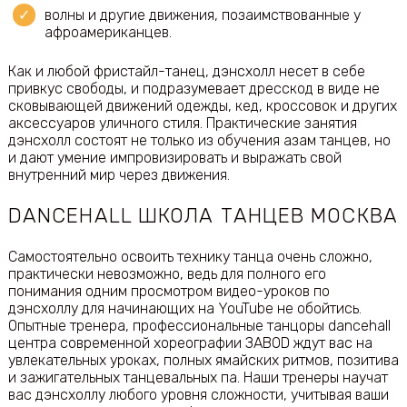
волны и другие движения, позаимствованные у
афроамериканцев.
Как и любой фристайл-танец, дэнсхолл несет в себе
привкус свободы, и подразумевает дресскод в виде не
сковывающей движений одежды, кед, кроссовок и других
аксессуаров уличного стиля. Практические занятия
дэнсхолл состоят не только из обучения азам танцев, но
и дают умение импровизировать и выражать свой
внутренний мир через движения.
DANCEHALL ШКОЛА ТАНЦЕВ МОСКВА
Самостоятельно освоить технику танца очень сложно,
практически невозможно, ведь для полного его
понимания одним просмотром видео-уроков по
дэнсхоллу для начинающих на YouTube не обойтись.
Опытные тренера, профессиональные танцоры dancehall
центра современной хореографии ЗАВОD ждут вас на
увлекательных уроках, полных ямайских ритмов, позитива
и зажигательных танцевальных па. Наши тренеры научат
вас дэнсхоллу любого уровня сложности, учитывая ваши