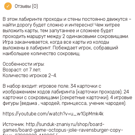
Отзывы (0)
В этом лабиринте проходы и стены постоянно движутся –
найти дорогу будет сложно и интересно! Чем хитрее
выложить карты, тем запутаннее и сложнее будет
проходить маршрут между 2 одинаковыми сокровищами.
Игра заканчивается, когда все карты из колоды
выложены в лабиринт. Побеждает игрок, собравший
наибольшее количество сокровищ.
Особенности игры:
Возраст: от 7 лет;
Количество игроков 2-4.
В набор входит: игровое поле; 34 карточки с
изображением ходов лабиринта (карточки проходов); 24
карточки с сокровищами (секретные карточки); 4 игровые
фигуры (ведьма , чародей, принцесса, ученик чародея).
https://youtube.com/watch?v=u_w1GpMmk4k
Источник: http://sunduk-znaniy.ru/shop/board-
games/board-game-octopus-jolie-ravensburger-copy-