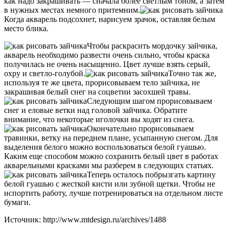
как надо закрашивать — сначала более светлым тоном, а затем
в нужных местах немного притемним.
Когда акварель подсохнет, нарисуем зрачок, оставляя белым
место блика.
Чтобы раскрасить мордочку зайчика,
акварель необходимо развести очень сильно, чтобы краска
получилась не очень насыщенно. Цвет лучше взять серый,
охру и светло-голубой.
Точно так же,
используя те же цвета, прорисовываем тело зайчика, не
закрашивая белый снег на соцветии засохшей травы.
Следующим шагом прорисовываем
снег и еловые ветки над головой зайчика. Обратите
внимание, что некоторые иголочки вы ходят из снега.
Окончательно прорисовываем
травинки, ветку на переднем плане, усыпанную снегом. Для
выделения белого можно воспользоваться белой гуашью.
Каким еще способом можно сохранить белый цвет в работах
акварельными красками мы разберем в следующих статьях.
Теперь осталось побрызгать картину
белой гуашью с жесткой кисти или зубной щетки. Чтобы не
испортить работу, лучше потренироваться на отдельном листе
бумаги.
Источник: http://www.mtdesign.ru/archives/1488