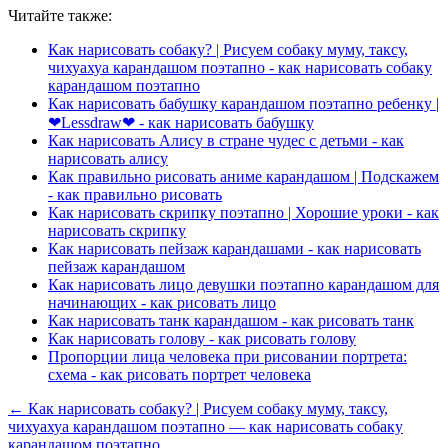
Читайте также:
Как нарисовать собаку? | Рисуем собаку муму, таксу,
чихуахуа карандашом поэтапно - как нарисовать собаку
карандашом поэтапно
Как нарисовать бабушку карандашом поэтапно ребенку |
❤Lessdraw❤ - как нарисовать бабушку
Как нарисовать Алису в стране чудес с детьми - как
нарисовать алису
Как правильно рисовать аниме карандашом | Подскажем
- как правильно рисовать
Как нарисовать скрипку поэтапно | Хорошие уроки - как
нарисовать скрипку
Как нарисовать пейзаж карандашами - как нарисовать
пейзаж карандашом
Как нарисовать лицо девушки поэтапно карандашом для
начинающих - как рисовать лицо
Как нарисовать танк карандашом - как рисовать танк
Как нарисовать голову - как рисовать голову
Пропорции лица человека при рисовании портрета:
схема - как рисовать портрет человека
← Как нарисовать собаку? | Рисуем собаку муму, таксу,
чихуахуа карандашом поэтапно — как нарисовать собаку
карандашом поэтапно