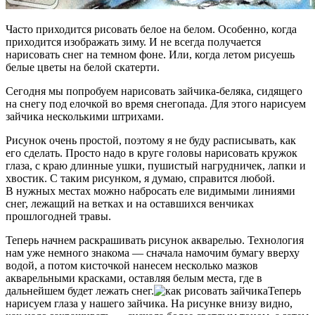
Часто приходится рисовать белое на белом. Особенно, когда
приходится изображать зиму. И не всегда получается
нарисовать снег на темном фоне. Или, когда летом рисуешь
белые цветы на белой скатерти.
Сегодня мы попробуем нарисовать зайчика-беляка, сидящего
на снегу под елочкой во время снегопада. Для этого нарисуем
зайчика несколькими штрихами.
Рисунок очень простой, поэтому я не буду расписывать, как
его сделать. Просто надо в круге головы нарисовать кружок
глаза, с краю длинные ушки, пушистый нагрудничек, лапки и
хвостик. С таким рисунком, я думаю, справится любой.
В нужных местах можно набросать еле видимыми линиями
снег, лежащий на ветках и на оставшихся венчиках
прошлогодней травы.
Теперь начнем раскрашивать рисунок акварелью. Технология
нам уже немного знакома — сначала намочим бумагу вверху
водой, а потом кисточкой нанесем несколько мазков
акварельными красками, оставляя белым места, где в
дальнейшем будет лежать снег.
Теперь
нарисуем глаза у нашего зайчика. На рисунке внизу видно,