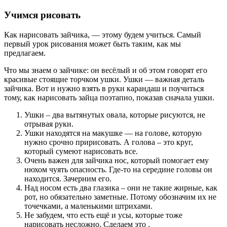
Учимся рисовать
Как нарисовать зайчика, — этому будем учиться. Самый
первый урок рисования может быть таким, как мы
предлагаем.
Что мы знаем о зайчике: он весёлый и об этом говорят его
красивые стоящие торчком ушки. Ушки — важная деталь
зайчика. Вот и нужно взять в руки карандаш и поучиться
тому, как нарисовать зайца поэтапно, показав сначала ушки.
Ушки – два вытянутых овала, которые рисуются, не
отрывая руки.
Ушки находятся на макушке — на голове, которую
нужно срочно пририсовать. А голова – это круг,
который сумеют нарисовать все.
Очень важен для зайчика нос, который помогает ему
нюхом чуять опасность. Где-то на середине головы он
находится. Зачерним его.
Над носом есть два глазика – они не такие жирные, как
рот, но обязательно заметные. Потому обозначим их не
точечками, а маленькими штрихами.
Не забудем, что есть ещё и усы, которые тоже
нарисовать несложно. Сделаем это .