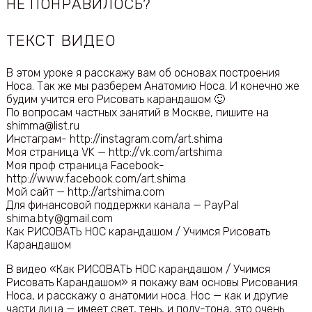
НЕ ПОНРАВИЛОСЬ?
ТЕКСТ ВИДЕО
В этом уроке я расскажу вам об основах построения
Носа. Так же мы разберем Анатомию Носа. И конечно же
будим учится его Рисовать карандашом 🙂
По вопросам частных занятий в Москве, пишите на
shimma@list.ru
Инстаграм- http://instagram.com/art.shima
Моя страница VK — http://vk.com/artshima
Моя проф страница Facebook-
http://www.facebook.com/art.shima
Мой сайт — http://artshima.com
Для финансовой поддержки канала — PayPal
shima.bty@gmail.com
Как РИСОВАТЬ НОС карандашом / Учимся Рисовать
Карандашом
В видео «Как РИСОВАТЬ НОС карандашом / Учимся
Рисовать Карандашом» я покажу вам основы Рисования
Носа, и расскажу о анатомии носа. Нос — как и другие
части лица — имеет свет, тень, и полу-тона, это очень