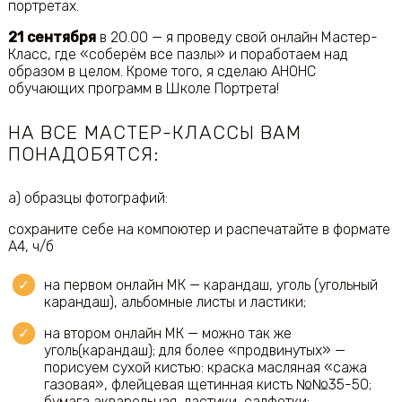
портретах.
21 сентября
в 20.00 — я проведу свой онлайн Мастер-
Класс, где «соберём все пазлы» и поработаем над
образом в целом. Кроме того, я сделаю АНОНС
обучающих программ в Школе Портрета!
НА ВСЕ МАСТЕР-КЛАССЫ ВАМ
ПОНАДОБЯТСЯ:
а) образцы фотографий:
сохраните себе на компоютер и распечатайте в формате
А4, ч/б
на первом онлайн МК — карандаш, уголь (угольный
карандаш), альбомные листы и ластики;
на втором онлайн МК — можно так же
уголь(карандаш); для более «продвинутых» —
порисуем сухой кистью: краска масляная «сажа
газовая», флейцевая щетинная кисть №№35-50;
бумага акварельная, ластики, салфетки;