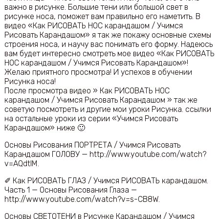
важно в рисунке. Большие тени или большой свет в
рисунке носа, поможет вам правильно его наметить. В
видео «Как РИСОВАТЬ НОС карандашом / Учимся
Рисовать Карандашом» я так же покажу основные схемы
строения носа, и научу вас понимать его форму. Надеюсь
вам будет интересно смотреть мое видео «Как РИСОВАТЬ
НОС карандашом / Учимся Рисовать Карандашом»!
Желаю приятного просмотра! И успехов в обучении
Рисунка носа!
После просмотра видео » Как РИСОВАТЬ НОС
карандашом / Учимся Рисовать Карандашом » так же
советую посмотреть и другие мои уроки Рисунка. ссылки
на остальные уроки из серии «Учимся Рисовать
Карандашом» ниже 🙂
Основы Рисования ПОРТРЕТА / Учимся Рисовать
Карандашом ГОЛОВУ — http://www.youtube.com/watch?
v=AQdtlM.
✐ Как РИСОВАТЬ ГЛАЗ / Учимся РИСОВАТЬ карандашом.
Часть 1 — Основы Рисования Глаза —
http://www.youtube.com/watch?v=s-CB8W.
Основы СВЕТОТЕНИ в Рисунке Карандашом / Учимся