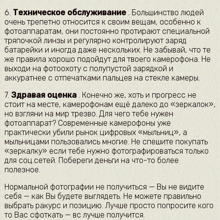
6.
Техническое обслуживание
. Большинство людей
очень трепетно относится к своим вещам, особенно к
фотоаппаратам, они постоянно протирают специальной
тряпочкой линзы и регулярно контролируют заряд
батарейки и иногда даже нескольких. Не забывай, что те
же правила хорошо подойдут для твоего камерофона. Не
выходи на фотоохоту с полупустой зарядкой и
аккуратнее с отпечатками пальцев на стекле камеры.
7.
Здравая оценка
. Конечно же, хоть и прогресс не
стоит на месте, камерофонам ещё далеко до «зеркалок»,
но взгляни на мир трезво. Для чего тебе нужен
фотоаппарат? Современные камерофоны уже
практически убили рынок цифровых «мыльниц», а
мыльницами пользовались многие. Не спешите покупать
«зеркалку» если тебе нужно фотографироваться только
для соц.сетей. Побереги деньги на что-то более
полезное.
Нормальной фотографии не получиться — Вы не видите
себя — как Вы будете выглядеть. Не можете правильно
выбрать ракурс и позицию. Лучше просто попросите кого
то Вас сфоткать — вс лучше получится.