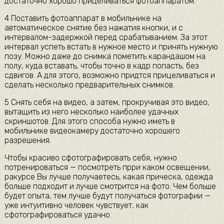
достаточно хорошо прицеливаться фотоаппаратом.
4 Поставить фотоаппарат в мобильнике на
автоматическое снятие без нажатия кнопки, и с
интервалом-задержкой перед срабатыванием. За этот
интервал успеть встать в нужное место и принять нужную
позу. Можно даже до снимка пометить карандашом на
полу, куда вставать, чтобы точно в кадр попасть, без
сдвигов. А для этого, возможно придтся прицеливаться и
сделать несколько предварительных снимков.
5 Снять себя на видео, а затем, прокручивая это видео,
вытащить из него несколько наиболее удачных
скриншотов. Для этого способа нужно иметь в
мобильнике видеокамеру достаточно хорошего
разрешения.
Чтобы красиво сфотографировать себя, нужно
потренироваться — посмотреть прри каком освещении,
ракурсе Вы лучше получаетесь, какая прическа, одежда
больше подходит и лучше смотрится на фото. Чем больше
будет опыта, тем лучше будут получаться фотографии —
уже интуитивно человек чувствует, как
сфотографироваться удачно.