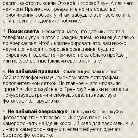
расплываются пиксели. Это всё цифровой зум. А для чего
нам ноги. Правильно, превратите ноги в средство
приближения к объекту. Итак, забудьте о линзах, хотите
снять крупно, подойдите поближе.
3.
Поиск света
. Несмотря на то, что датчики света в
телефонах улучшаются с каждым днём, но им ещё далеко
до «зеркалок». Чтобы компенсировать это, вам нужно
научиться находить хорошее освещение, будь то
природное (подождите немного, пока облако пройдет)
или искусственные (включи свет в комнате).
4.
Не забывай правила
. Композиция важней всего.
Сейчас телефоны научились помогать фотографам
дополнительной сеткой. Но главное — это «правило
третей «. Используйте его. Тренируй навыки и тогда ты
почувствуешь грани и сможешь сделать красивую
фотографию, нарушив их.
5.
Не забывай «зеркалку»
. Подружи «зеркалку» с
фотоаппаратом в телефоне. Иногда с помощью
камерофона ты найдешь хороший кадр для «зеркалки», а
иногда камерофон выручит, если требуется сделать
быструю фотографию.