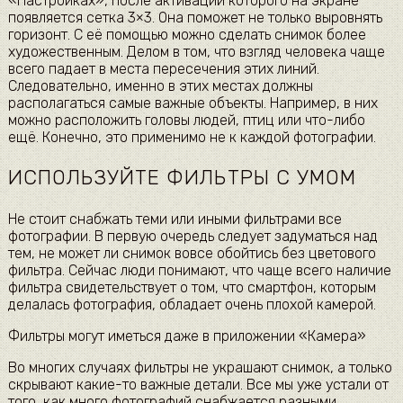
«Настройках», после активации которого на экране
появляется сетка 3×3. Она поможет не только выровнять
горизонт. С её помощью можно сделать снимок более
художественным. Делом в том, что взгляд человека чаще
всего падает в места пересечения этих линий.
Следовательно, именно в этих местах должны
располагаться самые важные объекты. Например, в них
можно расположить головы людей, птиц или что-либо
ещё. Конечно, это применимо не к каждой фотографии.
ИСПОЛЬЗУЙТЕ ФИЛЬТРЫ С УМОМ
Не стоит снабжать теми или иными фильтрами все
фотографии. В первую очередь следует задуматься над
тем, не может ли снимок вовсе обойтись без цветового
фильтра. Сейчас люди понимают, что чаще всего наличие
фильтра свидетельствует о том, что смартфон, которым
делалась фотография, обладает очень плохой камерой.
Фильтры могут иметься даже в приложении «Камера»
Во многих случаях фильтры не украшают снимок, а только
скрывают какие-то важные детали. Все мы уже устали от
того, как много фотографий снабжается разными