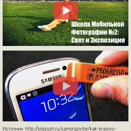
Источник: http://silazozh.ru/samorazvitie/kak-krasivo-