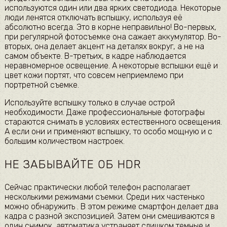
используются один или два ярких светодиода. Некоторые
люди ленятся отключать вспышку, используя её
абсолютно всегда. Это в корне неправильно! Во-первых,
при регулярной фотосъемке она сажает аккумулятор. Во-
вторых, она делает акцент на деталях вокруг, а не на
самом объекте. В-третьих, в кадре наблюдается
неравномерное освещение. А некоторые вспышки ещё и
цвет кожи портят, что совсем неприемлемо при
портретной съемке.
Используйте вспышку только в случае острой
необходимости. Даже профессиональные фотографы
стараются снимать в условиях естественного освещения.
А если они и применяют вспышку, то особо мощную и с
большим количеством настроек.
НЕ ЗАБЫВАЙТЕ ОБ HDR
Сейчас практически любой телефон располагает
несколькими режимами съемки. Среди них частенько
можно обнаружить . В этом режиме смартфон делает два
кадра с разной экспозицией. Затем они смешиваются в
один снимок, автоматика устраняет слишком темные и