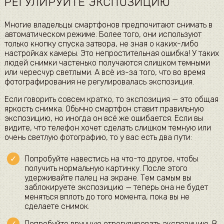
РЕГУЛИРУЙТЕ ЭКСПОЗИЦИЮ
Многие владельцы смартфонов предпочитают снимать в
автоматическом режиме. Более того, они используют
только кнопку спуска затвора, не зная о каких-либо
настройках камеры. Это непростительная ошибка! У таких
людей снимки частенько получаются слишком темными
или чересчур светлыми. А всё из-за того, что во время
фотографирования не регулировалась экспозиция.
Если говорить совсем кратко, то экспозиция — это общая
яркость снимка. Обычно смартфон ставит правильную
экспозицию, но иногда он всё же ошибается. Если вы
видите, что телефон хочет сделать слишком темную или
очень светлую фотографию, то у вас есть два пути:
Попробуйте навестись на что-то другое, чтобы
получить нормальную картинку. После этого
удерживайте палец на экране. Тем самым вы
заблокируете экспозицию — теперь она не будет
меняться вплоть до того момента, пока вы не
сделаете снимок.
Попробуйте вручную отрегулировать экспозицию. В