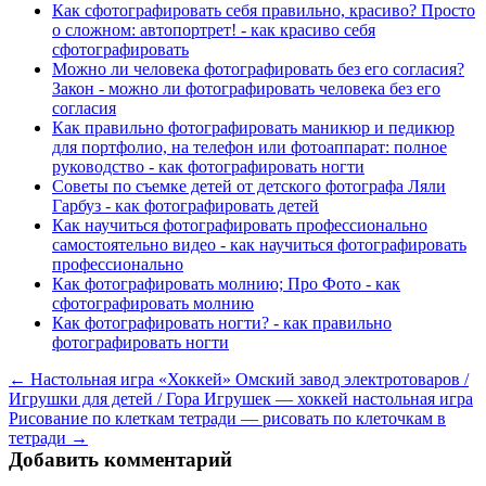
Как сфотографировать себя правильно, красиво? Просто
о сложном: автопортрет! - как красиво себя
сфотографировать
Можно ли человека фотографировать без его согласия?
Закон - можно ли фотографировать человека без его
согласия
Как правильно фотографировать маникюр и педикюр
для портфолио, на телефон или фотоаппарат: полное
руководство - как фотографировать ногти
Советы по съемке детей от детского фотографа Ляли
Гарбуз - как фотографировать детей
Как научиться фотографировать профессионально
самостоятельно видео - как научиться фотографировать
профессионально
Как фотографировать молнию; Про Фото - как
сфотографировать молнию
Как фотографировать ногти? - как правильно
фотографировать ногти
← Настольная игра «Хоккей» Омский завод электротоваров /
Игрушки для детей / Гора Игрушек — хоккей настольная игра
Рисование по клеткам тетради — рисовать по клеточкам в
тетради →
Добавить комментарий