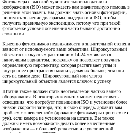
Фотокамера с высокой чувствительностью датчика
изображения (ISO) может оказать вам значительную помощь в
решении этой задачи. Вы должны знать основы фотографии,
понимать значение диафрагмы, выдержки и ISO, чтобы
получить правильную экспозицию, потому что при такой
фотосъемке условия освещения часто бывают достаточно
сложными.
Качество фотоснимков недвижимости в значительной степени
зависит от используемого вами объектива. Широкоугольный
объектив с фокусным расстоянием 14-24 мм является
наилучшим вариантом, поскольку он позволяет получить
определенную перспективу, которая растягивает углы и
внутреннее пространство комнат, делая их больше, чем они
есть на самом деле. Широкоугольный или ультра
широкоугольный объектив является ключом к успеху.
Штатив также должен стать неотъемлемой частью вашего
оборудования. В некоторых комнатах может недоставать
освещения, что потребует повышения ISO и установки более
низкой скорости затвора, что, в свою очередь, добавит вам
проблем с «шевеленкой» (дрожание фотокамеры при съемке с
рук), если камера не установлена на штатив. Вы также
должны иметь возможность делать более качественные
изображения — с большей резкостью и с увеличенной