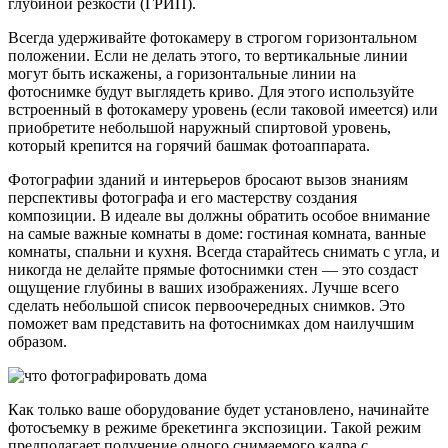
глубиной резкости (ГРИП).
Всегда удерживайте фотокамеру в строгом горизонтальном
положении. Если не делать этого, то вертикальные линии
могут быть искажены, а горизонтальные линии на
фотоснимке будут выглядеть криво. Для этого используйте
встроенный в фотокамеру уровень (если таковой имеется) или
приобретите небольшой наружный спиртовой уровень,
который крепится на горячий башмак фотоаппарата.
Фотографии зданий и интерьеров бросают вызов знаниям
перспективы фотографа и его мастерству создания
композиции. В идеале вы должны обратить особое внимание
на самые важные комнаты в доме: гостиная комната, ванные
комнаты, спальни и кухня. Всегда старайтесь снимать с угла, и
никогда не делайте прямые фотоснимки стен — это создаст
ощущение глубины в ваших изображениях. Лучше всего
сделать небольшой список первоочередных снимков. Это
поможет вам представить на фотоснимках дом наилучшим
образом.
Как только ваше оборудование будет установлено, начинайте
фотосъемку в режиме брекетинга экспозиции. Такой режим
предполагает получение одного снимаемого кадра с