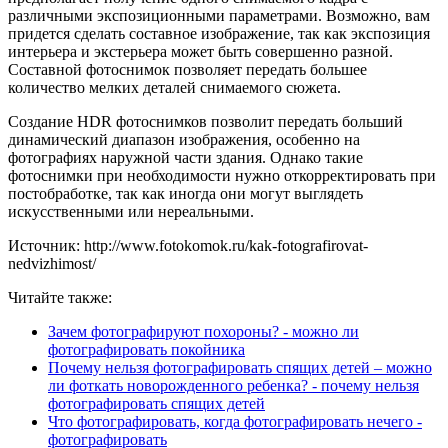
различными экспозиционными параметрами. Возможно, вам
придется сделать составное изображение, так как экспозиция
интерьера и экстерьера может быть совершенно разной.
Составной фотоснимок позволяет передать большее
количество мелких деталей снимаемого сюжета.
Создание HDR фотоснимков позволит передать больший
динамический диапазон изображения, особенно на
фотографиях наружной части здания. Однако такие
фотоснимки при необходимости нужно откорректировать при
постобработке, так как иногда они могут выглядеть
искусственными или нереальными.
Источник: http://www.fotokomok.ru/kak-fotografirovat-
nedvizhimost/
Читайте также:
Зачем фотографируют похороны? - можно ли
фотографировать покойника
Почему нельзя фотографировать спящих детей – можно
ли фоткать новорожденного ребенка? - почему нельзя
фотографировать спящих детей
Что фотографировать, когда фотографировать нечего -
фотографировать