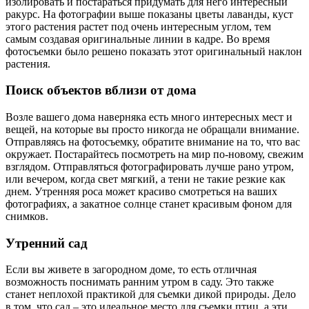
изолировать и постараться придумать для него интересный
ракурс. На фотографии выше показаны цветы лаванды, куст
этого растения растет под очень интересным углом, тем
самым создавая оригинальные линии в кадре. Во время
фотосъемки было решено показать этот оригинальный наклон
растения.
Поиск объектов вблизи от дома
Возле вашего дома наверняка есть много интересных мест и
вещей, на которые вы просто никогда не обращали внимание.
Отправляясь на фотосъемку, обратите внимание на то, что вас
окружает. Постарайтесь посмотреть на мир по-новому, свежим
взглядом. Отправляться фотографировать лучше рано утром,
или вечером, когда свет мягкий, а тени не такие резкие как
днем. Утренняя роса может красиво смотреться на ваших
фотографиях, а закатное солнце станет красивым фоном для
снимков.
Утренний сад
Если вы живете в загородном доме, то есть отличная
возможность поснимать ранним утром в саду. Это также
станет неплохой практикой для съемки дикой природы. Дело
в том, что сад – это идеальное место для съемки птиц, а эти