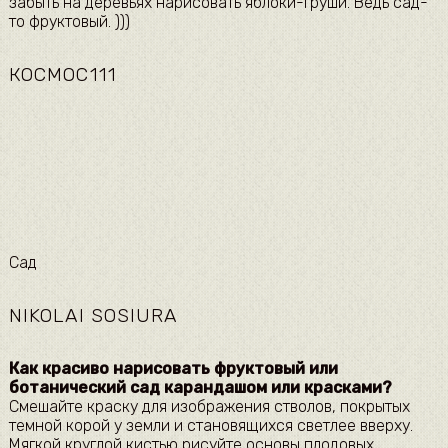
забыть на деревьях нарисовать яблоки-груши. Ведь сад-
то фруктовый. )))​
КОСМОС111
​Сад​
NIKOLAI SOSIURA
​Как красиво нарисовать фруктовый или
ботанический сад карандашом или красками?​
Смешайте краску для изображения стволов, покрытых
темной корой у земли и становящихся светлее вверху.
Мягкой круглой кистью рисуйте основы плодовых