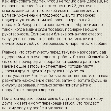
Как нарисовать сад так, чтобы не только сами деревья, но
их расположение было естественным? Здесь очень
многое зависит от того, какой именно сад вы рисуете.
Если он ухоженный и плодоносящий, то это можно
подчеркнуть симметричной, распланированной
посадкой. Ракурс точки зрения можно выбрать именно
такой, когда видны ряды посадки, подчеркивающие
рукотворность. Если же вам близка романтика старого
запущенного сада, то, наоборот, стоит исключить
симметрию и любую повторяемость, нарочитость вообще.
Главное, что стоит учесть перед тем, как нарисовать сад
с деревьями, это очередность работы. Основной ошибкой
является поочередная проработка каждого растения.
Начинающие авторы инстинктивно «отодвигают»
деревья друг от друга, и рисунок получается
ненатуральным. Чтобы добиться естественности, сначала
разметьте нахождение стволов, затем очертите будущие
силуэты деревьев, и только затем приступайте к
проработке каждого дерева.
При этом деревья обязательно будут загораживать друг
друга, их ветви могут перекрещиваться. Это придаст
вашему рисунку особенную живость.