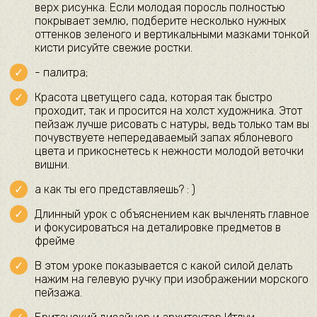
верх рисунка. Если молодая поросль полностью
покрывает землю, подберите несколько нужных
оттенков зеленого и вертикальными мазками тонкой
кисти рисуйте свежие ростки.​
​- палитра;​
​Красота цветущего сада, которая так быстро
проходит, так и просится на холст художника. Этот
пейзаж лучше рисовать с натуры, ведь только там вы
почувствуете непередаваемый запах яблоневого
цвета и прикоснетесь к нежности молодой веточки
вишни.​
​а как ты его представляешь? : )​
​Длинный урок с объяснением как вычленять главное
и фокусироваться на деталировке предметов в
фрейме​
​В этом уроке показывается с какой силой делать
нажим на гелевую ручку при изображении морского
пейзажа.​