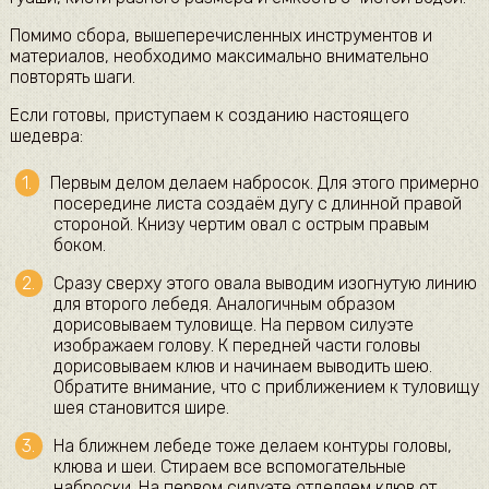
Помимо сбора, вышеперечисленных инструментов и
материалов, необходимо максимально внимательно
повторять шаги.
Если готовы, приступаем к созданию настоящего
шедевра:
Первым делом делаем набросок. Для этого примерно
посередине листа создаём дугу с длинной правой
стороной. Книзу чертим овал с острым правым
боком.
Сразу сверху этого овала выводим изогнутую линию
для второго лебедя. Аналогичным образом
дорисовываем туловище. На первом силуэте
изображаем голову. К передней части головы
дорисовываем клюв и начинаем выводить шею.
Обратите внимание, что с приближением к туловищу
шея становится шире.
На ближнем лебеде тоже делаем контуры головы,
клюва и шеи. Стираем все вспомогательные
наброски. На первом силуэте отделяем клюв от