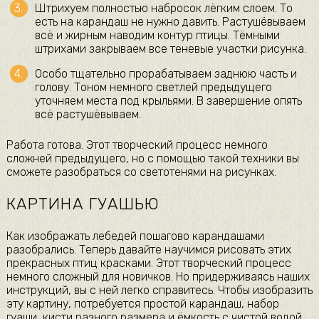
Штрихуем полностью набросок лёгким слоем. То
есть на карандаш не нужно давить. Растушёвываем
всё и жирным наводим контур птицы. Тёмными
штрихами закрываем все теневые участки рисунка.
Особо тщательно прорабатываем заднюю часть и
голову. Тоном немного светлей предыдущего
уточняем места под крыльями. В завершение опять
всё растушёвываем.
Работа готова. Этот творческий процесс немного
сложней предыдущего, но с помощью такой техники вы
сможете разобраться со светотенями на рисунках.
КАРТИНА ГУАШЬЮ
Как изображать лебедей пошагово карандашами
разобрались. Теперь давайте научимся рисовать этих
прекрасных птиц красками. Этот творческий процесс
немного сложный для новичков. Но придерживаясь наших
инструкций, вы с ней легко справитесь. Чтобы изобразить
эту картину, потребуется простой карандаш, набор
гуаши, кисти разного размера и ёмкость с чистой водой.