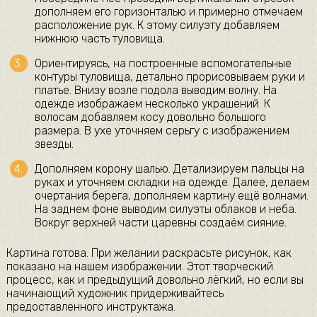
дополняем его горизонталью и примерно отмечаем
расположение рук. К этому силуэту добавляем
нижнюю часть туловища.
Ориентируясь, на построенные вспомогательные
контуры туловища, детально прорисовываем руки и
платье. Внизу возле подола выводим волну. На
одежде изображаем несколько украшений. К
волосам добавляем косу довольно большого
размера. В ухе уточняем серьгу с изображением
звезды.
Дополняем корону шалью. Детализируем пальцы на
руках и уточняем складки на одежде. Далее, делаем
очертания берега, дополняем картину ещё волнами.
На заднем фоне выводим силуэты облаков и неба.
Вокруг верхней части царевны создаём сияние.
Картина готова. При желании раскрасьте рисунок, как
показано на нашем изображении. Этот творческий
процесс, как и предыдущий довольно лёгкий, но если вы
начинающий художник придерживайтесь
предоставленного инструктажа.