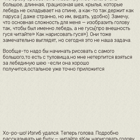
большое, длинная, грациозная шея, крылья, которые
лебедь не складывает на спине, а как-то так держит как
паруса ( даже странно, но им, видать, удобно). Замечу,
что основная сложность для меня — изобразить голову
так, чтобы был именно лебедь, а не гусь(про внешность
гуся читайте» Как нарисовать гуся»). Они тоже
замечательно выглядят, но сегодня это не наша задача.
Вообще-то надо бы начинать рисовать с самого
большого,то есть с туловища,но мне нетерпится взяться
за лебединую шею -если она хорошо
получится,остальное уже точно приложится
Хо-ро-шо! Изгиб удался. Теперь голова. Подробно
рассказывать не буду — читайте «Как нарисовать голову