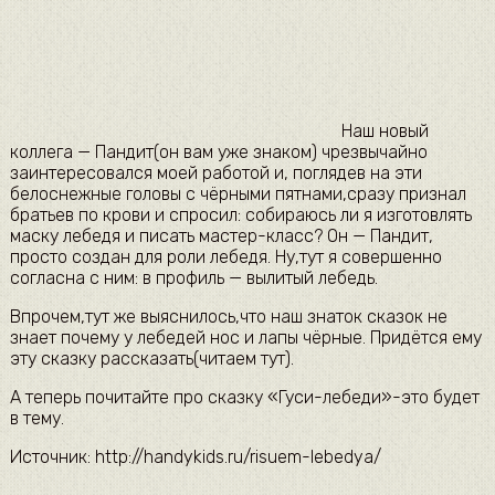
Наш новый
коллега — Пандит(он вам уже знаком) чрезвычайно
заинтересовался моей работой и, поглядев на эти
белоснежные головы с чёрными пятнами,сразу признал
братьев по крови и спросил: собираюсь ли я изготовлять
маску лебедя и писать мастер-класс? Он — Пандит,
просто создан для роли лебедя. Ну,тут я совершенно
согласна с ним: в профиль — вылитый лебедь.
Впрочем,тут же выяснилось,что наш знаток сказок не
знает почему у лебедей нос и лапы чёрные. Придётся ему
эту сказку рассказать(читаем тут).
А теперь почитайте про сказку «Гуси-лебеди»-это будет
в тему.
Источник: http://handykids.ru/risuem-lebedya/