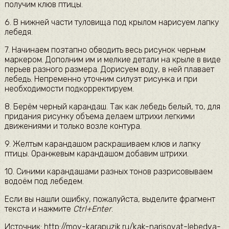
получим клюв птицы.
6. В нижней части туловища под крылом нарисуем лапку
лебедя.
7. Начинаем поэтапно обводить весь рисунок черным
маркером. Дополним им и мелкие детали на крыле в виде
перьев разного размера. Дорисуем воду, в ней плавает
лебедь. Непременно уточним силуэт рисунка и при
необходимости подкорректируем.
8. Берём черный карандаш. Так как лебедь белый, то, для
придания рисунку объема делаем штрихи легкими
движениями и только возле контура.
9. Желтым карандашом раскрашиваем клюв и лапку
птицы. Оранжевым карандашом добавим штрихи.
10. Синими карандашами разных тонов разрисовываем
водоём под лебедем.
Если вы нашли ошибку, пожалуйста, выделите фрагмент
текста и нажмите
Ctrl+Enter
.
Источник: http://moy-karapuzik.ru/kak-narisovat-lebedya-