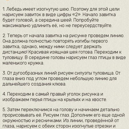
1. Лебедь имеет изогнутую шею. Поэтому для этой цели
нарисуем завиток в виде цифры «2». Начало завитка
будет головой, а середина шеей. Попробуйте
максимально удлинить её, но не переусердствуйте.
2. Теперь от начала завитка на рисунке проведем линию.
Она должна полностью повторять изгибы первого
завитка, однако, между ними следует держать
дистанцию! Красивая изящная шея готова. Переходим к
туловищу. В середине головы нарисуем глаз птицы в виде
маленького кружка.
3. От дугообразных линий рисуем силуэты туловища. От
глаза вниз под углом проведем небольшую линию для
дальнейшего создания клюва.
4. Переходим в самый правый уголок рисунка и
изображаем перья птицы на крыльях и на хвосте.
5. Затем переключимся на голову и начинаем детально
прорисовывать её. Рисуем глаз. Дополним его еще одной
окружностью и ресничками. Из линии, проведённой от
глаза, нарисуем с обеих сторон изогнутые отрезки и