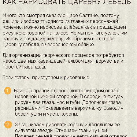
КАК НАРИСОВАТЬ ЦАРЕВНУ ЛЕБЕДЬ
Много кто смотрел сказку о царе Салтане, поэтому
решили изобразить одного из главных персонажей.
Конечно, можно нарисовать лебедя как в предыдущем
рисунке с короной на голове. Но мы немного усложним
задачу и создадим шедевр. Изобразим в этот раз
царевну лебедя, в человеческом облике.
Для организации творческого процесса потребуется
набор цветных карандашей, альбом для творчества и
простой карандаш.
Если готовы, приступаем к рисованию:
Ближе к правой стороне листа выводим овал с
неровной нижней стороной. В середине фигуры
рисуем два глаза, нос и губы. Дополняем глаза
ресницами. Показываем в верху чёлку. Выводим
брови, ушки и часть короны.
Заканчиваем рисовать корону и дополняем её
силуэтом звезды. Отмечаем границу шеи.
Посередине неё проводим вертикальный отрезок