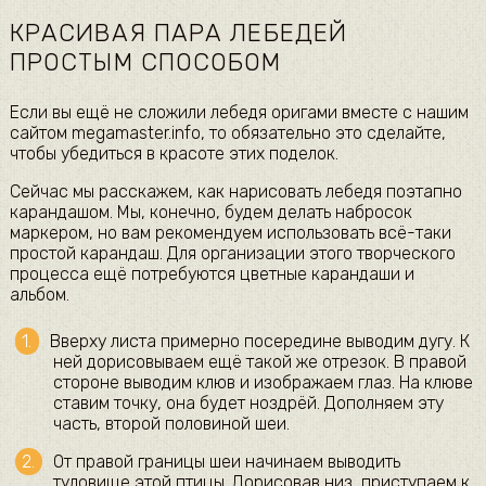
КРАСИВАЯ ПАРА ЛЕБЕДЕЙ
ПРОСТЫМ СПОСОБОМ
Если вы ещё не сложили лебедя оригами вместе с нашим
сайтом megamaster.info, то обязательно это сделайте,
чтобы убедиться в красоте этих поделок.
Сейчас мы расскажем, как нарисовать лебедя поэтапно
карандашом. Мы, конечно, будем делать набросок
маркером, но вам рекомендуем использовать всё-таки
простой карандаш. Для организации этого творческого
процесса ещё потребуются цветные карандаши и
альбом.
Вверху листа примерно посередине выводим дугу. К
ней дорисовываем ещё такой же отрезок. В правой
стороне выводим клюв и изображаем глаз. На клюве
ставим точку, она будет ноздрёй. Дополняем эту
часть, второй половиной шеи.
От правой границы шеи начинаем выводить
туловище этой птицы. Дорисовав низ, приступаем к