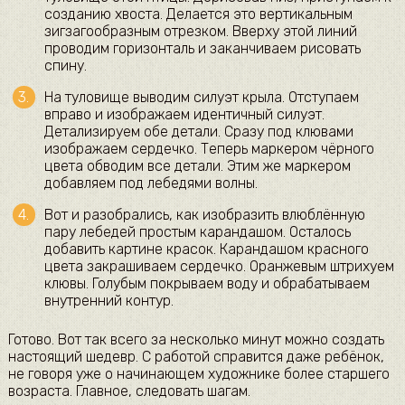
созданию хвоста. Делается это вертикальным
зигзагообразным отрезком. Вверху этой линий
проводим горизонталь и заканчиваем рисовать
спину.
На туловище выводим силуэт крыла. Отступаем
вправо и изображаем идентичный силуэт.
Детализируем обе детали. Сразу под клювами
изображаем сердечко. Теперь маркером чёрного
цвета обводим все детали. Этим же маркером
добавляем под лебедями волны.
Вот и разобрались, как изобразить влюблённую
пару лебедей простым карандашом. Осталось
добавить картине красок. Карандашом красного
цвета закрашиваем сердечко. Оранжевым штрихуем
клювы. Голубым покрываем воду и обрабатываем
внутренний контур.
Готово. Вот так всего за несколько минут можно создать
настоящий шедевр. С работой справится даже ребёнок,
не говоря уже о начинающем художнике более старшего
возраста. Главное, следовать шагам.