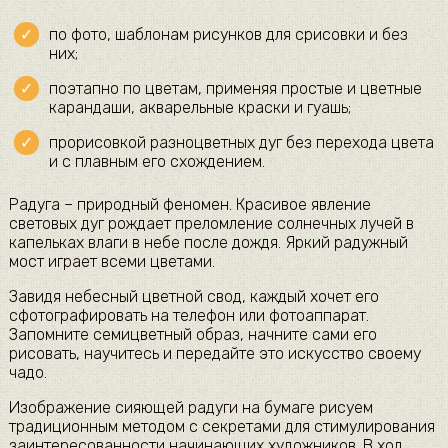
по фото, шаблонам рисунков для срисовки и без
них;
поэтапно по цветам, применяя простые и цветные
карандаши, акварельные краски и гуашь;
прорисовкой разноцветных дуг без перехода цвета
и с плавным его схождением.
Радуга – природный феномен. Красивое явление
световых дуг рождает преломление солнечных лучей в
капельках влаги в небе после дождя. Яркий радужный
мост играет всеми цветами.
Завидя небесный цветной свод, каждый хочет его
сфотографировать на телефон или фотоаппарат.
Запомните семицветный образ, начните сами его
рисовать, научитесь и передайте это искусство своему
чадо.
Изображение сияющей радуги на бумаге рисуем
традиционным методом с секретами для стимулирования
заинтересованности начинающих художников. В ход