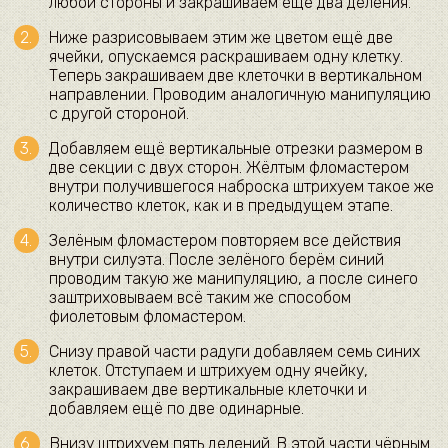
любой стороны и закрашиваем ещё два деления.
Ниже разрисовываем этим же цветом ещё две
ячейки, опускаемся раскрашиваем одну клетку.
Теперь закрашиваем две клеточки в вертикальном
направлении. Проводим аналогичную манипуляцию
с другой стороной.
Добавляем ещё вертикальные отрезки размером в
две секции с двух сторон. Жёлтым фломастером
внутри получившегося наброска штрихуем такое же
количество клеток, как и в предыдущем этапе.
Зелёным фломастером повторяем все действия
внутри силуэта. После зелёного берём синий
проводим такую же манипуляцию, а после синего
заштриховываем всё таким же способом
фиолетовым фломастером.
Снизу правой части радуги добавляем семь синих
клеток. Отступаем и штрихуем одну ячейку,
закрашиваем две вертикальные клеточки и
добавляем ещё по две одинарные.
Внизу штрихуем пять делений. В этой части чёрным