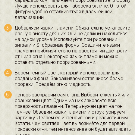
карандашиком. Начинаем прорисовывать его форму.
Лучше использовать для наброска эллипс. От этой
фигуры удобно отталкиваться в дальнейшей
детализации.
Добавляем языки пламени. Обязательно установите
разную высоту для них. Они не должны находиться
на одном уровне. Используйте при рисовании
зигзаги и S-образные формы. Соедините языки
пламени приблизительно на расстоянии две трети
от низа огня. Некоторые языки пламени можно
оставить отдельно прорисованными.
Берём тёмный цвет, который использовали для
создания фона. Закрашиваем оставшиеся белые
прорехи. Предаём огню гладкость.
Теперь раскрасим сам огонь. Выберите жёлтый или
оранжевый цвет. Одним из них закрасьте всю
поверхность пламени. Теперь нужен цвет на тон
темнее. Обводим языки пламени и структурируем
картинку. Делаем её интенсивной и реалистичным.
Кстати, чем светлее цвет вы возьмёте для первой
покраски огня, тем интенсивнее он будет выглядеть
в итоге.