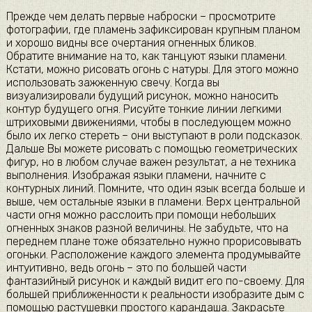
Прежде чем делать первые наброски – просмотрите
фотографии, где пламень зафиксирован крупным планом
и хорошо видны все очертания огненных бликов.
Обратите внимание на то, как танцуют языки пламени.
Кстати, можно рисовать огонь с натуры. Для этого можно
использовать зажженную свечу. Когда вы
визуализировали будущий рисунок, можно наносить
контур будущего огня. Рисуйте тонкие линии легкими
штриховыми движениями, чтобы в последующем можно
было их легко стереть – они выступают в роли подсказок.
Дальше Вы можете рисовать с помощью геометрических
фигур, но в любом случае важен результат, а не техника
выполнения. Изображая языки пламени, начните с
контурных линий. Помните, что один язык всегда больше и
выше, чем остальные языки в пламени. Верх центральной
части огня можно расслоить при помощи небольших
огненных знаков разной величины. Не забудьте, что на
переднем плане тоже обязательно нужно прорисовывать
огоньки. Расположение каждого элемента продумывайте
интуитивно, ведь огонь – это по большей части
фантазийный рисунок и каждый видит его по-своему. Для
большей приближенности к реальности изобразите дым с
помощью растушевки простого карандаша. Закрасьте