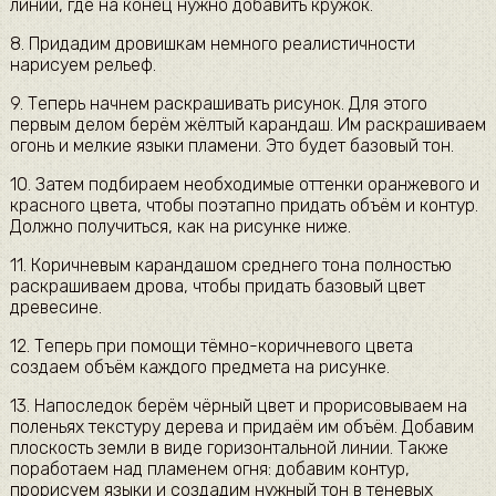
линий, где на конец нужно добавить кружок.
8. Придадим дровишкам немного реалистичности
нарисуем рельеф.
9. Теперь начнем раскрашивать рисунок. Для этого
первым делом берём жёлтый карандаш. Им раскрашиваем
огонь и мелкие языки пламени. Это будет базовый тон.
10. Затем подбираем необходимые оттенки оранжевого и
красного цвета, чтобы поэтапно придать объём и контур.
Должно получиться, как на рисунке ниже.
11. Коричневым карандашом среднего тона полностью
раскрашиваем дрова, чтобы придать базовый цвет
древесине.
12. Теперь при помощи тёмно-коричневого цвета
создаем объём каждого предмета на рисунке.
13. Напоследок берём чёрный цвет и прорисовываем на
поленьях текстуру дерева и придаём им объём. Добавим
плоскость земли в виде горизонтальной линии. Также
поработаем над пламенем огня: добавим контур,
прорисуем языки и создадим нужный тон в теневых