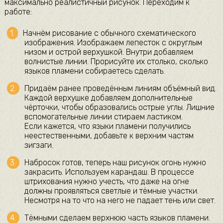
максимально реалистичный рисунок. Переходим к
работе:
Начнём рисование с обычного схематического
изображения. Изображаем лепесток с округлым
низом и острой верхушкой. Внутри добавляем
волнистые линии. Прорисуйте их столько, сколько
языков пламени собираетесь сделать.
Придаём ранее проведённым линиям объёмный вид.
Каждой верхушке добавляем дополнительные
чёрточки, чтобы образовались острые углы. Лишние
вспомогательные линии стираем ластиком.
Если кажется, что языки пламени получились
неестественными, добавьте к верхним частям
зигзаги.
Набросок готов, теперь наш рисунок огонь нужно
закрасить. Используем карандаш. В процессе
штрихования нужно учесть, что даже на огне
должны проявляться светлые и тёмные участки.
Несмотря на то что на него не падает тень или свет.
Тёмными сделаем верхнюю часть языков пламени.