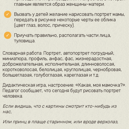
главным является образ женщины-матери.
Вызвать у детей желание нарисовать портрет мамы,
передать в рисунке некоторые черты ее облика
(цвет глаз, волос, прическу).
Приучать правильно, располагать части лица,
туловища.
Словарная работа: Портрет, автопортрет погрудный,
миниатюра, профиль, анфас, фас, жизнерадостная,
доброжелательная, исполнительная, длинноволосая,
коротковолосая, белолицая, круглолицая, чернобровая,
большеглазая, голубоглазая, кареглазая и т.д.
Дидактическая игра, настроение: «Какая, моя мамочка?».
Педагог сообщает, что сегодня будут рисовать портрет
человека.
Если видишь, что с картины смотрит кто-нибудь из
нас,
Или принц в плаще старинном, или вроде верхолаз,