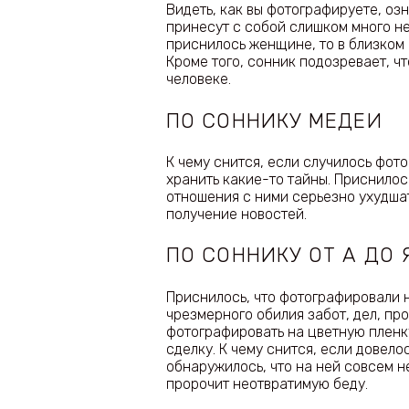
Видеть, как вы фотографируете, оз
принесут с собой слишком много н
приснилось женщине, то в близком
Кроме того, сонник подозревает, ч
человеке.
ПО СОННИКУ МЕДЕИ
К чему снится, если случилось фо
хранить какие-то тайны. Приснилос
отношения с ними серьезно ухудша
получение новостей.
ПО СОННИКУ ОТ А ДО 
Приснилось, что фотографировали 
чрезмерного обилия забот, дел, пр
фотографировать на цветную пленк
сделку. К чему снится, если довело
обнаружилось, что на ней совсем н
пророчит неотвратимую беду.