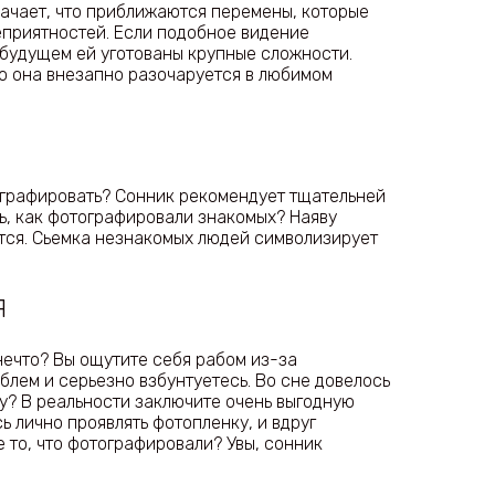
начает, что приближаются перемены, которые
еприятностей. Если подобное видение
 будущем ей уготованы крупные сложности.
то она внезапно разочаруется в любимом
тографировать? Сонник рекомендует тщательней
ь, как фотографировали знакомых? Наяву
тся. Сьемка незнакомых людей символизирует
Я
нечто? Вы ощутите себя рабом из-за
облем и серьезно взбунтуетесь. Во сне довелось
у? В реальности заключите очень выгодную
сь лично проявлять фотопленку, и вдруг
е то, что фотографировали? Увы, сонник