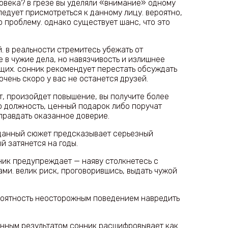
овека? в грезе вы уделяли «внимание» одному
ледует присмотреться к данному лицу. вероятно,
 проблему. однако существует шанс, что это
. в реальности стремитесь убежать от
 в чужие дела, но навязчивость и излишнее
их. сонник рекомендует перестать обсуждать
очень скоро у вас не останется друзей.
т, произойдет повышение, вы получите более
 должность, ценный подарок либо поручат
правдать оказанное доверие.
 данный сюжет предсказывает серьезный
й затянется на годы.
ик предупреждает — наяву столкнетесь с
ми. велик риск, проговорившись, выдать чужой
роятность неосторожным поведением навредить
енным результатом сонник расшифровывает как