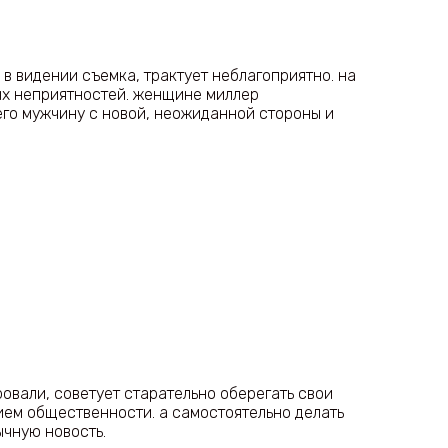
 в видении съемка, трактует неблагоприятно. на
ых неприятностей. женщине миллер
его мужчину с новой, неожиданной стороны и
овали, советует старательно оберегать свои
ием общественности. а самостоятельно делать
ычную новость.