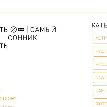
КАТ
Ь 😫💤 | САМЫЙ
 — СОННИК
АСТР
ТЬ
НАС
РИС
СТАТ
ть
ТАН
я во сне?
ФОТ
 сонника