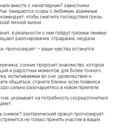
имали вместе с ненаглядным? завистники
тье. ожидаются ссоры с любимым, взаимные
комендует: чтобы смягчить последствия грезы,
оей личной жизни.
ачит, в реальности о нем пойдут грязные лживые
вещают разочарования, страдания, неудачи.
и, прогнозирует — ваши чувства останутся
мужчина, сонник пророчит знакомство, которое
ций и радостных моментов. для более точного
тва, испытываемые во сне: удовольствие и
ете общаться, станете близки; если появился
оро сильно разочаруетесь в новом приятеле.
 сне, указывает на потребность сосредоточиться
дмет.
ь снимок? эзотерический оракул прогнозирует:
 стремится не только принять участие в ваших