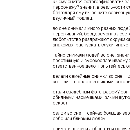
к чему снится фотографировать чел
персонажу? значит, в реальности с
благодаря ему вы решите серьезную
двуличный подлец.
во сне снимали много разных людей
переживаний, бесцеремонно лезете
любопытство раздражают окружающ
знакомых, распускать слухи. иначе 
тайно снимали людей во сне, значи
престижную и высокооплачиваемую
ответственное дело. попытайтесь о
делали семейные снимки во сне —
конфликт с родственниками, которы
стали свадебным фотографом? сонн
обидными насмешками, злыми шутка
секрет.
селфи во сне — сейчас большая ве
себе или близким людям.
снимать цветы и любоваться получ