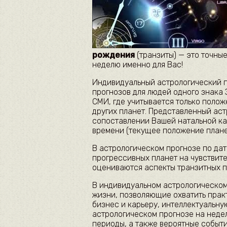
рождения
(транзиты) — это точны
неделю именно для Вас!
Индивидуальный астрологический п
прогнозов для людей одного знака 
СМИ, где учитывается только полож
других планет. Представленный ас
сопоставлении Вашей натальной ка
времени (текущее положение плане
В астрологическом прогнозе по да
прогрессивных планет на чувствите
оцениваются аспекты транзитных п
В индивидуальном астрологическо
жизни, позволяющие охватить прак
бизнес и карьеру, интеллектуальную
астрологическом прогнозе на неде
периоды, а также вероятные событи