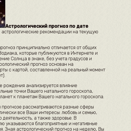
Астрологический прогноз по дате
е астрологические рекомендации на текущую
рогноз принципиально отличается от общих
Зодиака, которые публикуются в Интернете и
ение Солнца в знаке, без учета градусов и
трологический прогноз основан на
рты с картой, составленной на реальный момент
т).
те рождения анализируется влияние
льные точки Вашего натального гороскопа,
ланет к планетам Вашего натального гороскопа.
м прогнозе рассматриваются разные сферы
тически все Ваши интересы: любовь и семью,
 деятельность, а также здоровье. В
лю указываются благоприятные и негативные
я. Зная астрологический прогноз на неделю, Вы