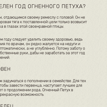
ЕЛЕН ГОД ОГНЕННОГО ПЕТУХА?
м, отдающимся своему ремеслу с головой. Он не
оровая тяга к поставленной цели только возвысит
а в глазах этой своенравной птицы.
 году следует уделить своему здоровью, ведь
ия по врачам, он редко жалуется на недуги и
птоматически, а не углублённо. Потому заботу о
бственные руки, дабы не заработать за этот год
нений.
ОВЕН
ам задуматься о пополнении в семействе. Для тех
чтобы завести первенца, наступает лучшее для
ает о продолжении рода, Огненный Петух в
прекрасную возможность.
ТЕЛЕЦ