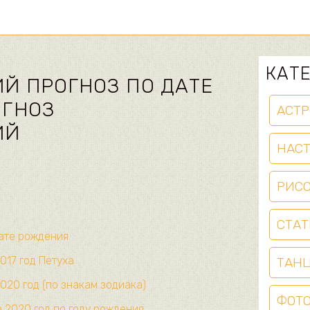
КАТ
Й ПРОГНОЗ ПО ДАТЕ
ОГНОЗ
АСТР
ИЙ
НАС
РИС
СТАТ
дате рождения
017 год Петуха
ТАН
020 год (по знакам зодиака)
ФОТ
 2020 год по году рождения