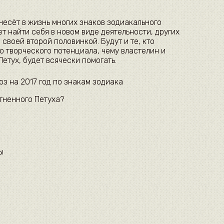
несёт в жизнь многих знаков зодиакального
т найти себя в новом виде деятельности, других
своей второй половинкой. Будут и те, кто
ю творческого потенциала, чему властелин и
етух, будет всячески помогать.
з на 2017 год по знакам зодиака
гненного Петуха?
ы