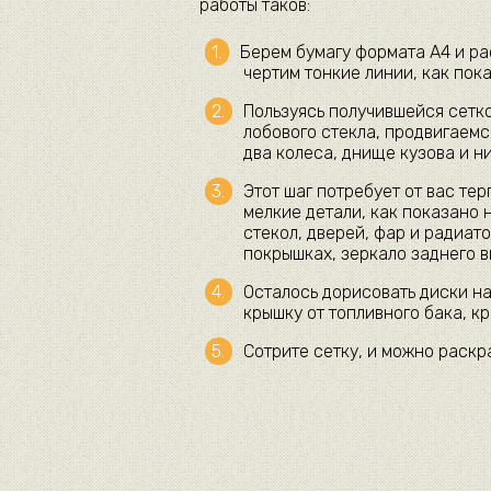
работы таков:
Берем бумагу формата А4 и ра
чертим тонкие линии, как пок
Пользуясь получившейся сетко
лобового стекла, продвигаемс
два колеса, днище кузова и н
Этот шаг потребует от вас те
мелкие детали, как показано 
стекол, дверей, фар и радиат
покрышках, зеркало заднего ви
Осталось дорисовать диски на
крышку от топливного бака, к
Сотрите сетку, и можно раскр