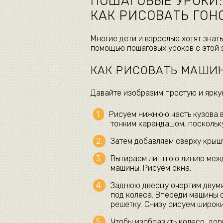
ПОШАГОВЫЕ УРОКИ:
КАК РИСОВАТЬ ГО
Многие дети и взрослые хотят знать
помощью пошаговых уроков с этой 
КАК РИСОВАТЬ МАШИ
Давайте изобразим простую и ярку
Рисуем нижнюю часть кузова в
тонким карандашом, поскольку
Затем добавляем сверху крыш
Вытираем лишнюю линию между
машины. Рисуем окна.
Заднюю дверцу очертим двумя
под колеса. Впереди машины 
решетку. Снизу рисуем широк
Чтобы изобразить колесо, дор