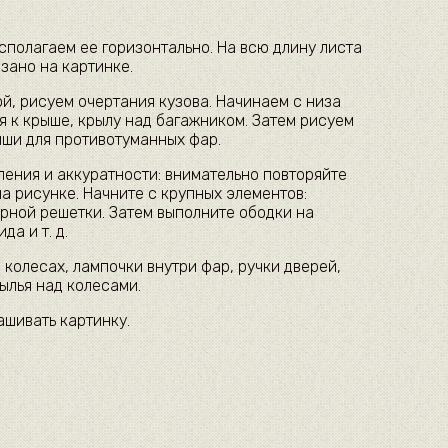
сполагаем ее горизонтально. На всю длину листа
азано на картинке.
й, рисуем очертания кузова. Начинаем с низа
я к крыше, крылу над багажником. Затем рисуем
иши для противотуманных фар.
рпения и аккуратности: внимательно повторяйте
на рисунке. Начните с крупных элементов:
орной решетки. Затем выполните ободки на
да и т. д.
 колесах, лампочки внутри фар, ручки дверей,
рылья над колесами.
ашивать картинку.