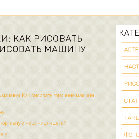
КАТ
И: КАК РИСОВАТЬ
РИСОВАТЬ МАШИНУ
АСТР
НАС
РИС
ь машины. Как рисовать гоночные машины
СТАТ
ну
ТАН
портивную машину для детей
ину
ФОТ