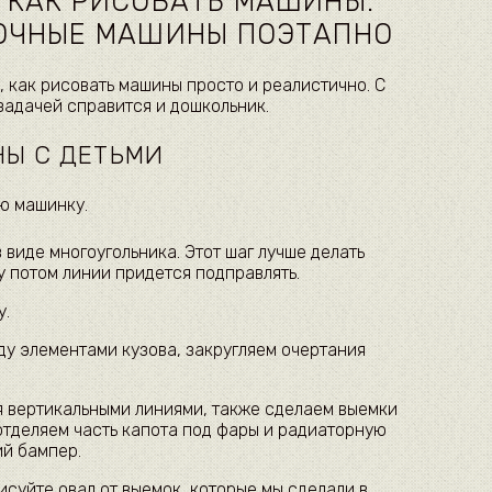
 КАК РИСОВАТЬ МАШИНЫ.
НОЧНЫЕ МАШИНЫ ПОЭТАПНО
, как рисовать машины просто и реалистично. С
задачей справится и дошкольник.
НЫ С ДЕТЬМИ
ю машинку.
 виде многоугольника. Этот шаг лучше делать
 потом линии придется подправлять.
у.
 элементами кузова, закругляем очертания
 вертикальными линиями, также сделаем выемки
отделяем часть капота под фары и радиаторную
ий бампер.
исуйте овал от выемок, которые мы сделали в