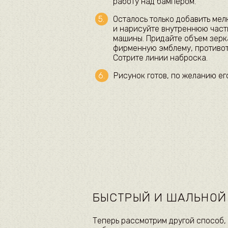
работу над бампером.
Осталось только добавить мел
и нарисуйте внутреннюю часть
машины. Придайте объем зерка
фирменную эмблему, противот
Сотрите линии наброска.
Рисунок готов, по желанию ег
БЫСТРЫЙ И ШАЛЬНОЙ
Теперь рассмотрим другой способ,