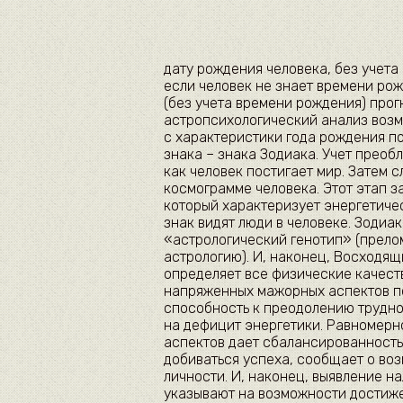
дату рождения человека, без учета
если человек не знает времени рожд
(без учета времени рождения) про
астропсихологический анализ возм
с характеристики года рождения по
знака – знака Зодиака. Учет преоб
как человек постигает мир. Затем с
космограмме человека. Этот этап 
который характеризует энергетиче
знак видят люди в человеке. Зодиа
«астрологический генотип» (прело
астрологию). И, наконец, Восходящ
определяет все физические качеств
напряженных мажорных аспектов по
способность к преодолению трудно
на дефицит энергетики. Равномерн
аспектов дает сбалансированность
добиваться успеха, сообщает о во
личности. И, наконец, выявление н
указывают на возможности достиже