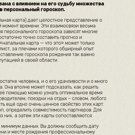
зана с влиянием на его судьбу множества
 в персональный гороскоп.
льная карта) дает целостное представление о
 момент времени. Эти взаимосвязи весьма
ия персонального гороскопа зависят многие
остаточно точно составить прогноз и
натальная карта — что это» может только
ист, за плечами которого обширный опыт
оставление гороскопа рождения так важно
путацией в своей области.
остатке человека, и о его удачливости и о много
а. Она вполне может подсказать, как решить
 её помощью можно узнать оптимальное время
оводителем, поездки на отдых – словом, любого
сть ещё одно очень ценное свойство этих карт.
оп, определить совместимость партнеров. Для
з них, а затем эти карты сопоставляются.
 минимум данных. Вы должны сообщить дату
ени и месте рождения профессиональному