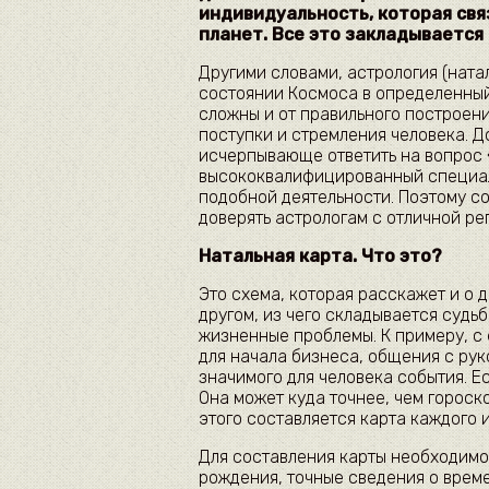
индивидуальность, которая свя
планет. Все это закладывается
Другими словами, астрология (ната
состоянии Космоса в определенный
сложны и от правильного построен
поступки и стремления человека. Д
исчерпывающе ответить на вопрос «
высококвалифицированный специал
подобной деятельности. Поэтому с
доверять астрологам с отличной ре
Натальная карта. Что это?
Это схема, которая расскажет и о д
другом, из чего складывается судьб
жизненные проблемы. К примеру, с
для начала бизнеса, общения с рук
значимого для человека события. Е
Она может куда точнее, чем гороск
этого составляется карта каждого и
Для составления карты необходимо
рождения, точные сведения о врем