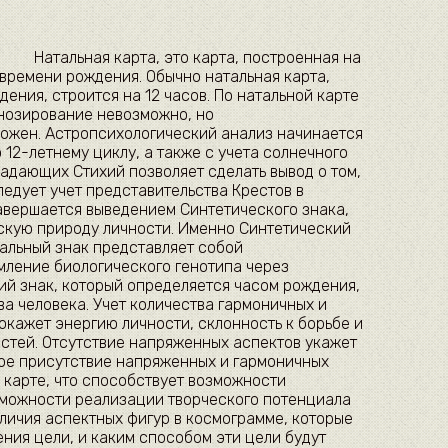
Натальная карта, это карта, построенная на
 времени рождения. Обычно натальная карта,
ения, строится на 12 часов. По натальной карте
гнозирование невозможно, но
ожен. Астропсихологический анализ начинается
 12-летнему циклу, а также с учета солнечного
ладающих Стихий позволяет сделать вывод о том,
ледует учет представительства Крестов в
завершается выведением Синтетического знака,
скую природу личности. Именно Синтетический
кальный знак представляет собой
мление биологического генотипа через
ий знак, который определяется часом рождения,
а человека. Учет количества гармоничных и
кажет энергию личности, склонность к борьбе и
стей. Отсутствие напряженных аспектов укажет
ое присутствие напряженных и гармоничных
 карте, что способствует возможности
зможности реализации творческого потенциала
аличия аспектных фигур в космограмме, которые
ния цели, и каким способом эти цели будут