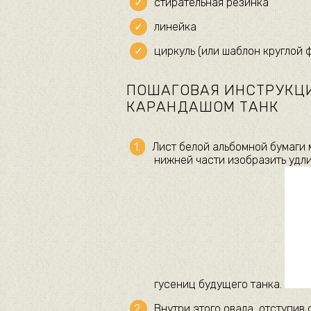
стирательная резинка
линейка
циркуль (или шаблон круглой 
ПОШАГОВАЯ ИНСТРУКЦИ
КАРАНДАШОМ ТАНК
Лист белой альбомной бумаги 
нижней части изобразить удл
гусениц будущего танка.
Внутри этого овала, отступив