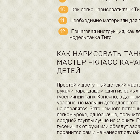
Как легко нарисовать танк Т
Необходимые материалы для п
Пошаговая инструкция, как л
модель танка Тигр
КАК НАРИСОВАТЬ ТА
МАСТЕР –КЛАСС КАР
ДЕТЕЙ
Простой и доступный детский маст
руками карандашом один из самых 
гусеничный танк. Конечно, в данно
условно, но малыши детсадовского
не справятся. Зато немного потрени
легком уроке, однозначно, получит
средней группы лучше исключить. П
гусеницах от руки или обведут зар
поранится сам и не нанесет случа