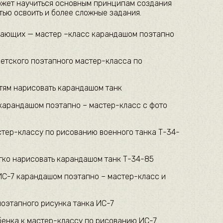
может научиться основным принципам создания
тью освоить и более сложные задания.
инающих — мастер –класс карандашом поэтапно
етского поэтапного мастер-класса по
етям нарисовать карандашом танк
 карандашом поэтапно – мастер-класс с фото
тер-классу по рисованию военного танка Т-34-
егко нарисовать карандашом танк Т-34-85
ИС-7 карандашом поэтапно – мастер-класс и
оэтапного рисунка танка ИС-7
бенка к мастер-классу по рисованию ИС-7