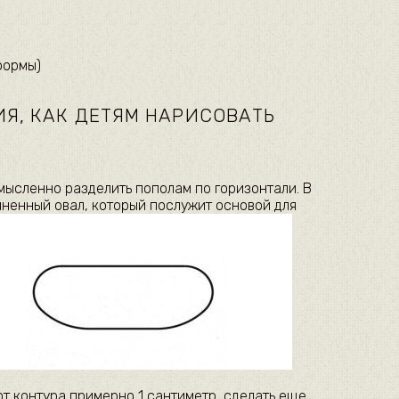
формы)
Я, КАК ДЕТЯМ НАРИСОВАТЬ
мысленно разделить пополам по горизонтали. В
иненный овал, который послужит основой для
 от контура примерно 1 сантиметр, сделать еще