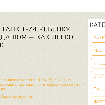
КАТ
ТАНК Т-34 РЕБЕНКУ
ДАШОМ — КАК ЛЕГКО
АСТР
К
НАС
РИС
СТАТ
карандашом поэтапно Т 34-85, ИС 7, Тигр –
чинающих. Как нарисовать ребенку военный танк
ТАН
кции
ребенку карандашом
ФОТ