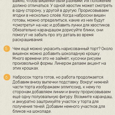
важно, чтобы вишенки были разными. Их положение
должно отличаться. У одной хвостик может смотреть
в одну сторону, у другой в другую. Прорисовываем
ягодки в несколько слоёв. Когда наброски вишен
готовы, можно определиться, какие из них будут
«смотреть» на нас и добавить лунки для хвостиков.
Обязательно карандашом дорисуйте блики, они
помогут не забыть про эту деталь во время
раскрашивания.
Чем ещё можно украсить нарисованный торт? Около
вишенок можно добавить шоколадную крошку.
Много времени это не займёт, кусочки рисуем
произвольной формы. Линером делаем акцент на
этих крошках.
Набросок торта готов, но работа продолжается.
Добавим внизу выпечки подставку. Вокруг нижней
части торта изображаем эллипсоид, к нему по
сторонам добавляем линии и внизу прорисовываем
ещё одну полуовальную фигуру. Возьмите карандаш,
и аккуратно заштрихуйте участок у торта для
получения теней. Добавим немного участков для
бликов на шоколаде.