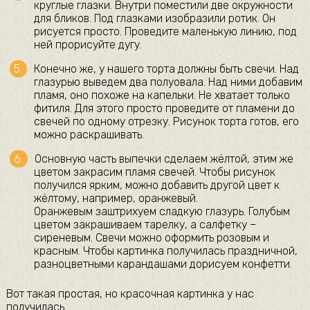
круглые глазки. Внутри поместили две окружности
для бликов. Под глазками изобразили ротик. Он
рисуется просто. Проведите маленькую линию, под
ней прорисуйте дугу.
Конечно же, у нашего торта должны быть свечи. Над
глазурью выведем два полуовала. Над ними добавим
пламя, оно похоже на капельки. Не хватает только
фитиля. Для этого просто проведите от пламени до
свечей по одному отрезку. Рисунок торта готов, его
можно раскрашивать.
Основную часть выпечки сделаем жёлтой, этим же
цветом закрасим пламя свечей. Чтобы рисунок
получился ярким, можно добавить другой цвет к
жёлтому, например, оранжевый.
Оранжевым заштрихуем сладкую глазурь. Голубым
цветом закрашиваем тарелку, а салфетку –
сиреневым. Свечи можно оформить розовым и
красным. Чтобы картинка получилась праздничной,
разноцветными карандашами дорисуем конфетти.
Вот такая простая, но красочная картинка у нас
получилась.