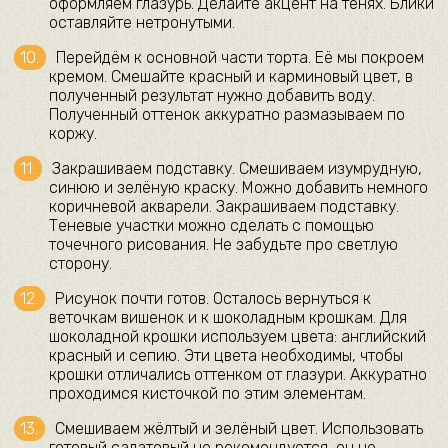
оформляем глазурь. Делайте акцент на тенях. Блики
оставляйте нетронутыми.
Перейдём к основной части торта. Её мы покроем
кремом. Смешайте красный и карминовый цвет, в
полученный результат нужно добавить воду.
Полученный оттенок аккуратно размазываем по
коржу.
Закрашиваем подставку. Смешиваем изумрудную,
синюю и зелёную краску. Можно добавить немного
коричневой акварели. Закрашиваем подставку.
Теневые участки можно сделать с помощью
точечного рисования. Не забудьте про светлую
сторону.
Рисунок почти готов. Осталось вернуться к
веточкам вишенок и к шоколадным крошкам. Для
шоколадной крошки используем цвета: английский
красный и сепию. Эти цвета необходимы, чтобы
крошки отличались оттенком от глазури. Аккуратно
проходимся кисточкой по этим элементам.
Смешиваем жёлтый и зелёный цвет. Использовать
готовый салатовый не рекомендуется, он не