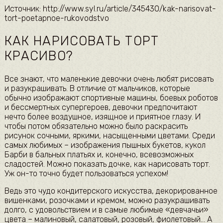
Источник: http://www.syl.ru/article/345430/kak-narisovat-
tort-poetapnoe-rukovodstvo
КАК НАРИСОВАТЬ ТОРТ
КРАСИВО?
Все знают, что маленькие девочки очень любят рисовать
и разукрашивать. В отличие от мальчиков, которые
обычно изображают спортивные машины, боевых роботов
и бессмертных супергероев, девочки предпочитают
нечто более воздушное, изящное и приятное глазу. И
чтобы потом обязательно можно было раскрасить
рисунок сочными, яркими, насыщенными цветами. Среди
самых любимых – изображения пышных букетов, кукол
Барби в бальных платьях и, конечно, всевозможных
сладостей. Можно показать дочке, как нарисовать торт.
Уж он-то точно будет пользоваться успехом!
Ведь это чудо кондитерского искусства, декорированное
вишенками, розочками и кремом, можно разукрашивать
долго, с удовольствием и в самые любимые «девчачьи»
цвета – малиновый, салатовый, розовый, фиолетовый… А