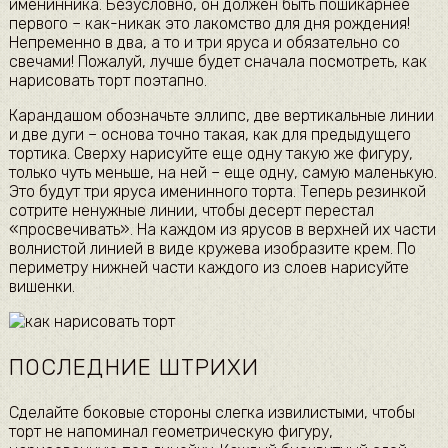
именинника. Безусловно, он должен быть пошикарнее
первого – как-никак это лакомство для дня рождения!
Непременно в два, а то и три яруса и обязательно со
свечами! Пожалуй, лучше будет сначала посмотреть, как
нарисовать торт поэтапно.
Карандашом обозначьте эллипс, две вертикальные линии
и две дуги – основа точно такая, как для предыдущего
тортика. Сверху нарисуйте еще одну такую же фигуру,
только чуть меньше, на ней – еще одну, самую маленькую.
Это будут три яруса именинного торта. Теперь резинкой
сотрите ненужные линии, чтобы десерт перестал
«просвечивать». На каждом из ярусов в верхней их части
волнистой линией в виде кружева изобразите крем. По
периметру нижней части каждого из слоев нарисуйте
вишенки.
ПОСЛЕДНИЕ ШТРИХИ
Сделайте боковые стороны слегка извилистыми, чтобы
торт не напоминал геометрическую фигуру,