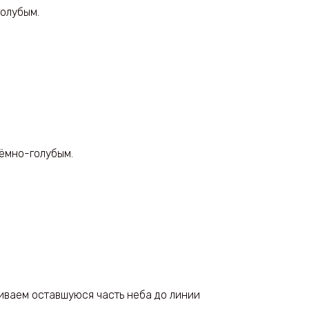
голубым.
тёмно-голубым.
иваем оставшуюся часть неба до линии