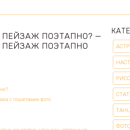
КАТ
 ПЕЙЗАЖ ПОЭТАПНО? —
 ПЕЙЗАЖ ПОЭТАПНО
АСТР
НАС
РИС
пно?
СТАТ
ажа с пошаговыми фото.
ТАН
ФОТ
апно: монотипия, карандаш, аппликация