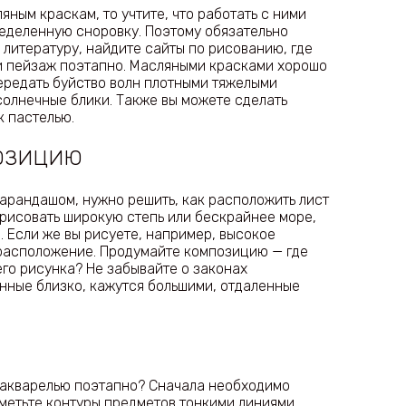
яным краскам, то учтите, что работать с ними
ределенную сноровку. Поэтому обязательно
 литературу, найдите сайты по рисованию, где
и пейзаж поэтапно. Масляными красками хорошо
ередать буйство волн плотными тяжелыми
 солнечные блики. Также вы можете сделать
 пастелью.
ОЗИЦИЮ
карандашом, нужно решить, как расположить лист
нарисовать широкую степь или бескрайнее море,
. Если же вы рисуете, например, высокое
 расположение. Продумайте композицию — где
го рисунка? Не забывайте о законах
нные близко, кажутся большими, отдаленные
 акварелью поэтапно? Сначала необходимо
метьте контуры предметов тонкими линиями,