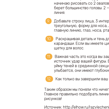
начинаю рисовать со 2 овалов 
берет большинство головы. 2 —
линия.
Добавьте строку лица, 3 инте
треугольную, форму для носа, 
главную линию, глаз, носа, р
Раскрашивая деталь и тень дл
карандаши. Если вы имеете ц
щетку для волос.
Важная часть это когда вы за
источник удар вашей фигуры. 
уйму теней в срединной секци
улыбается, они имеют глубоки
Как только вы завершили ваш
Таким образом мы поняли что ничег
Главное правильно подобрать линии
рисунков!
Источник: http://elhow.ru/razvleche