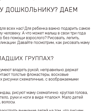
У ДОШКОЛЬНИКУ? ДАЕМ
для всех нас! Для ребенка важно подарить самое
 человеку. А что может малыш в свои три года
но без помощи взрослого? Рисовать, лепить,
ликации. Давайте посмотрим, как рисовать маму
ЛАДШИХ ГРУППАХ?
умеют владеть рукой, неправильно держат
итают толстые фломастеры, восковые
 Их рисунки схематичные, с воображаемыми
ндаш, рисуют маму схематично: круглая голова,
ело, руки и ноги в виде «палок». Мало детей
, волосы.
заострять внимание детей на том, что рисуем