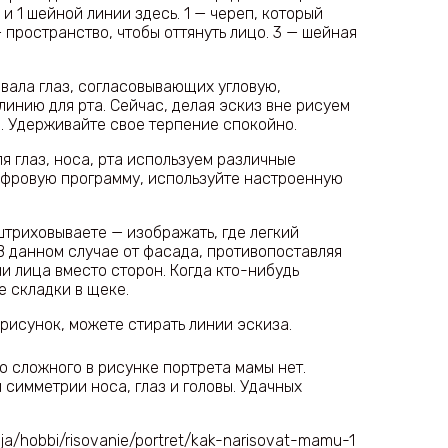
и 1 шейной линии здесь. 1 — череп, который
 пространство, чтобы оттянуть лицо. 3 — шейная
рвала глаз, согласовывающих угловую,
линию для рта. Сейчас, делая эскиз вне рисуем
та. Удерживайте свое терпение спокойно.
я глаз, носа, рта используем различные
ифровую программу, используйте настроенную
штриховываете — изображать, где легкий
В данном случае от фасада, противопоставляя
и лица вместо сторон. Когда кто-нибудь
е складки в щеке.
 рисунок, можете стирать линии эскиза.
о сложного в рисунке портрета мамы нет.
 симметрии носа, глаз и головы. Удачных
nija/hobbi/risovanie/portret/kak-narisovat-mamu-1