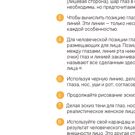
(лицевая сторона), шар глаз 
необходимы, но предпочитаемы
Чтобы вычислить позицию глаз
линий. Эти линии — только не
каждой особенностью.
Для человеческой позиции гла
размещающих для лица. Позици
между глазами, линия рта ниж
очки) глаз и линией заканчива
называют все сделанным здес
лица «.
Используя черную линию, дел
глаза, нос, уши и рот, согла
Продолжайте рисование эскизо
Делая эскиз тени для глаз, нос
реалистическое женское лицо
Используйте свой карандаш и 
результат человеческого лица
внешности лицо. Это другая с