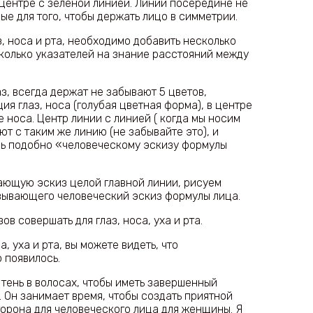
в центре с зеленой линией. Линии посередине не
е для того, чтобы держать лицо в симметрии.
, носа и рта, необходимо добавить несколько
сколько указателей на знание расстояний между
з, всегда держат не забывают 5 цветов,
я глаз, носа (голубая цветная форма), в центре
е носа. Центр линии с линией ( когда мы носим
ют с таким же линию (не забывайте это), и
ь подобно «человеческому эскизу формулы
ающую эскиз целой главной линии, рисуем
совывающего человеческий эскиз формулы лица.
в совершать для глаз, носа, уха и рта.
а, уха и рта, вы можете видеть, что
 появилось.
тень в волосах, чтобы иметь завершенный
. Он занимает время, чтобы создать приятной
торона для человеческого лица для женщины. Я