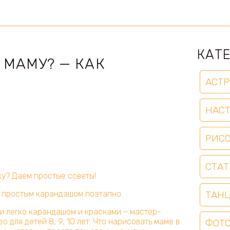
КАТ
 МАМУ? — КАК
АСТР
НАС
РИС
СТАТ
ку? Даем простые советы!
й простым карандашом поэтапно
ТАН
и легко карандашом и красками – мастер-
о для детей 8, 9, 10 лет. Что нарисовать маме в
ФОТ