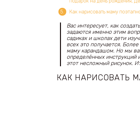
подарок на день рождения, Де
Как нарисовать маму поэтапн
Вас интересует, как cоздат
задаются именно этим вопро
садиках и школах дети изуч
всех это получается. Более
маму карандашом. Но мы в
определённых инструкций и
этот несложный рисунок. И
КАК НАРИСОВАТЬ М