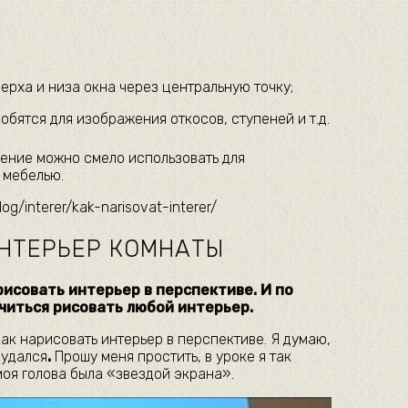
верха и низа окна через центральную точку;
бятся для изображения откосов, ступеней и т.д.
ение можно смело использовать для
 мебелью.
log/interer/kak-narisovat-interer/
НТЕРЬЕР КОМНАТЫ
рисовать интерьер в перспективе. И по
читься рисовать любой интерьер.
как нарисовать интерьер в перспективе. Я думаю,
 удался
.
Прошу меня простить, в уроке я так
моя голова была «звездой экрана».