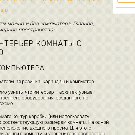
наты
ты можно и без компьютера. Главное,
мерное пространство:
НТЕРЬЕР КОМНАТЫ С
О
КОМПЬЮТЕРА
рательная резинка, карандаш и компьютер.
мо узнать, что интерьер – архитектурные
утреннего оборудования, созданного по
схеме.
умаге контур коробки (или использовать
о соответствующую размерам комнаты. На одной
асположение входного проема. Для этого
вы зашли в комнату, и уровень глаз расположен