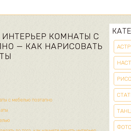
КАТ
 ИНТЕРЬЕР КОМНАТЫ С
НО — КАК НАРИСОВАТЬ
АСТР
АТЫ
НАС
РИС
СТАТ
аты с мебелью поэтапно
наты
ТАН
белью
ФОТ
делать до того, как начнете менять интерьер