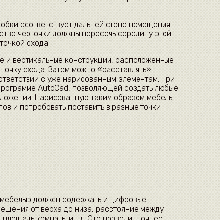
обки соответствует дальней стене помещения.
ство черточки должны пересечь середину этой
точкой схода.
е и вертикальные конструкции, расположенные
 точку схода. Затем можно «расставлять»
оответствии с уже нарисованным элементам. При
программе AutoCad, позволяющей создать любые
ложении. Нарисованную таким образом мебель
лов и попробовать поставить в разные точки
 мебелью должен содержать и цифровые
мещения от верха до низа, расстояние между
 площадь комнаты и т.д. Это позволит точнее