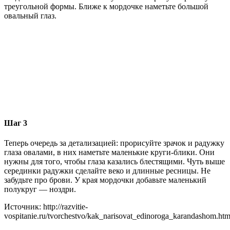
треугольной формы. Ближе к мордочке наметьте большой
овальный глаз.
Шаг 3
Теперь очередь за детализацией: прорисуйте зрачок и радужку
глаза овалами, в них наметьте маленькие круги-блики. Они
нужны для того, чтобы глаза казались блестящими. Чуть выше
серединки радужки сделайте веко и длинные ресницы. Не
забудьте про брови. У края мордочки добавьте маленький
полукруг — ноздри.
Источник: http://razvitie-
vospitanie.ru/tvorchestvo/kak_narisovat_edinoroga_karandashom.htm