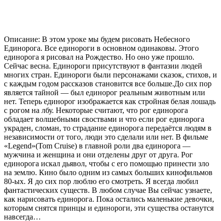
Описание: В этом уроке мы будем рисовать Небесного
Единорога. Все единороги в основном одинаковы. Этого
единорога я рисовал на Рождество. Но оно уже прошло.
Сейчас весна. Единороги присутствуют в фантазии людей
многих стран. Единороги были персонажами сказок, стихов, и
с каждым годом рассказов становится все больше.До сих пор
является тайной — был единорог реальным животным или
нет. Теперь единорог изображается как стройная белая лошадь
с рогом на лбу. Некоторые считают, что рог единорога
обладает волшебными своствами и что если рог единорога
украден, сломан, то страдание единорога передаётся людям в
независимости от того, люди это сделали или нет. В фильме
«Legend»(Tom Cruise) в главной роли два единорога —
мужчина и женщина и они отделены друг от друга. Рог
единорога искал дьявол, чтобы с его помощью принести зло
на землю. Кино было одним из самых больших кинофильмов
80-ых. Я до сих пор люблю его смотреть. Я всегда любил
фантастических существ. В любом случае Вы сейчас узнаете,
как нарисовать единорога. Пока остались маленькие девочки,
которым снятся принцы и единороги, эти существа останутся
навсегда…