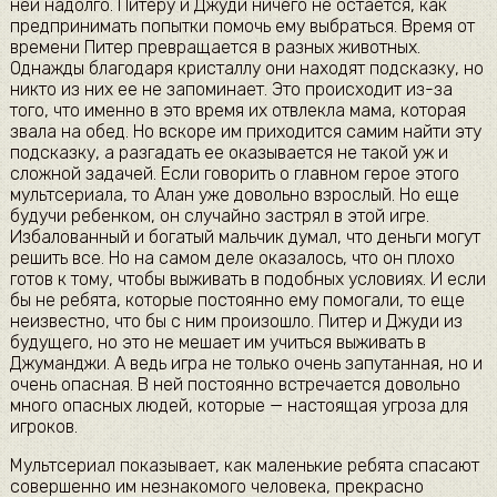
ней надолго. Питеру и Джуди ничего не остается, как
предпринимать попытки помочь ему выбраться. Время от
времени Питер превращается в разных животных.
Однажды благодаря кристаллу они находят подсказку, но
никто из них ее не запоминает. Это происходит из-за
того, что именно в это время их отвлекла мама, которая
звала на обед. Но вскоре им приходится самим найти эту
подсказку, а разгадать ее оказывается не такой уж и
сложной задачей. Если говорить о главном герое этого
мультсериала, то Алан уже довольно взрослый. Но еще
будучи ребенком, он случайно застрял в этой игре.
Избалованный и богатый мальчик думал, что деньги могут
решить все. Но на самом деле оказалось, что он плохо
готов к тому, чтобы выживать в подобных условиях. И если
бы не ребята, которые постоянно ему помогали, то еще
неизвестно, что бы с ним произошло. Питер и Джуди из
будущего, но это не мешает им учиться выживать в
Джуманджи. А ведь игра не только очень запутанная, но и
очень опасная. В ней постоянно встречается довольно
много опасных людей, которые — настоящая угроза для
игроков.
Мультсериал показывает, как маленькие ребята спасают
совершенно им незнакомого человека, прекрасно